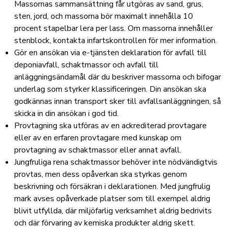
Massornas sammansättning får utgöras av sand, grus,
sten, jord, och massorna bör maximalt innehålla 10
procent stapelbar lera per lass. Om massorna innehåller
stenblock, kontakta infartskontrollen för mer information.
Gör en ansökan via e-tjänsten
deklaration för avfall till
deponiavfall, schaktmassor och avfall till
anläggningsändamål
där du beskriver massorna och bifogar
underlag som styrker klassificeringen. Din ansökan ska
godkännas innan transport sker till avfallsanläggningen, så
skicka in din ansökan i god tid.
Provtagning ska utföras av en ackrediterad provtagare
eller av en erfaren provtagare med kunskap om
provtagning av schaktmassor eller annat avfall.
Jungfruliga rena schaktmassor behöver inte nödvändigtvis
provtas, men dess opåverkan ska styrkas genom
beskrivning och försäkran i deklarationen. Med jungfrulig
mark avses opåverkade platser som till exempel aldrig
blivit utfyllda, där miljöfarlig verksamhet aldrig bedrivits
och där förvaring av kemiska produkter aldrig skett.