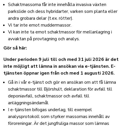
Schaktmassorna får inte innehålla invasiva växten
parkslide och dess hybridarter, varken som planta eller
andra grobara delar (t.ex. rötter).
Vi tar inte emot muddermassor.
Vi kan inte ta emot schaktmassor för mellanlagring i
avvaktan på provtagning och analys.
Gör så här:
Under perioden 9 juli till och med 31 juli 2026 är det
inte möjligt att lämna in ansökan via e-tjänsten. E-
tjänsten öppnar igen från och med 1 augusti 2026.
Gå in i vår e-tjänst och gör en ansökan om att få lämna
schaktmassor till Björshult,
deklaration för avfall till
deponiavfall, schaktmassor och avfall till
anläggningsändamål
I e-tjänsten bifogas underlag, till exempel
analysprotokoll som styrker massornas innehåll av
föroreningar. Är det jungfruliga massor som lämnas