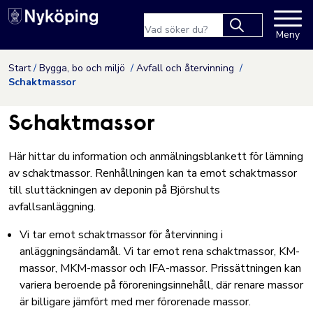
Nyköpings kommuns webbpla
Sökfras
Meny
Type 2 or more
characters for
Hoppa till innehåll
Start
Bygga, bo och miljö
Avfall och återvinning
results.
Schaktmassor
Schaktmassor
Här hittar du information och anmälningsblankett för lämning
av schaktmassor. Renhållningen kan ta emot schaktmassor
till sluttäckningen av deponin på Björshults
avfallsanläggning.
Vi tar emot schaktmassor för återvinning i
anläggningsändamål. Vi tar emot rena schaktmassor, KM-
massor, MKM-massor och IFA-massor. Prissättningen kan
variera beroende på föroreningsinnehåll, där renare massor
är billigare jämfört med mer förorenade massor.