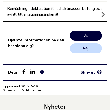
Renhållning - deklaration för schaktmassor, betong och
avfall till anläggningsändamål
Ja
Hjälpte informationen på den
här sidan dig?
Nej
Dela
Skriv ut
Facebook
LinkedIn
E-post
Uppdaterad:
2026-05-19
Sidansvarig: Renhållningen
Nyheter