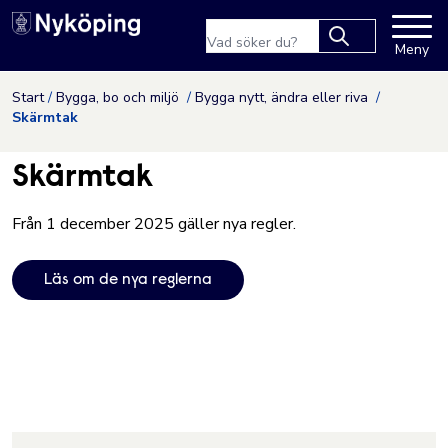
Nyköpings kommuns webbpla
Sökfras
Meny
Type 2 or more
characters for
Hoppa till innehåll
Start
Bygga, bo och miljö
Bygga nytt, ändra eller riva
results.
Skärmtak
Skärmtak
Från 1 december 2025 gäller nya regler.
Läs om de nya reglerna