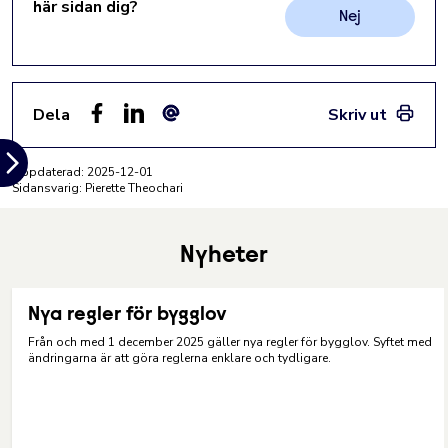
här sidan dig?
Nej
Dela
Skriv ut
Facebook
LinkedIn
E-post
Uppdaterad:
2025-12-01
Sidansvarig: Pierette Theochari
Nyheter
Nya regler för bygglov
Från och med 1 december 2025 gäller nya regler för bygglov. Syftet med
ändringarna är att göra reglerna enklare och tydligare.