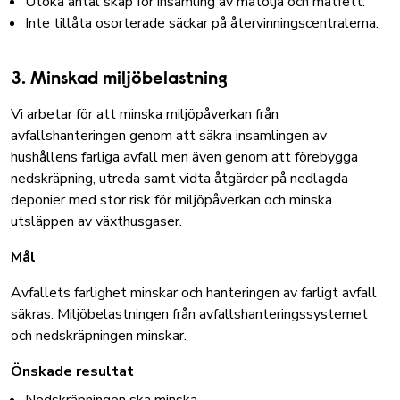
Utöka antal skåp för insamling av matolja och matfett.
Inte tillåta osorterade säckar på återvinningscentralerna.
3. Minskad miljöbelastning
Vi arbetar för att minska miljöpåverkan från
avfallshanteringen genom att säkra insamlingen av
hushållens farliga avfall men även genom att förebygga
nedskräpning, utreda samt vidta åtgärder på nedlagda
deponier med stor risk för miljöpåverkan och minska
utsläppen av växthusgaser.
Mål
Avfallets farlighet minskar och hanteringen av farligt avfall
säkras. Miljöbelastningen från avfallshanteringssystemet
och nedskräpningen minskar.
Önskade resultat