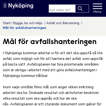
Nyköpings kommuns webbpla
Sökfras
Meny
Type 2 or more
characters for
Hoppa till innehåll
Start
Bygga, bo och miljö
Avfall och återvinning
results.
Mål för avfallshanteringen
Mål för avfallshanteringen
I Nyköpings kommun arbetar vi för att det ska uppstå så lite
avfall som möjligt och för att hantera det avfall som uppstår
på bästa sätt. Avfallsplanen har fyra prioriterade områden
som är viktiga i arbetet med att göra avfallshanteringen i
Nyköpings kommun hållbar.
Inom varje område finns mål som anger vilken inriktning
arbetet ska ha. Önskade resultat och aktiviteter beskriver
vilka resultat som ska uppnås och hur de ska
nås. Avfallsplanen är ett styrande dokument som gäller för