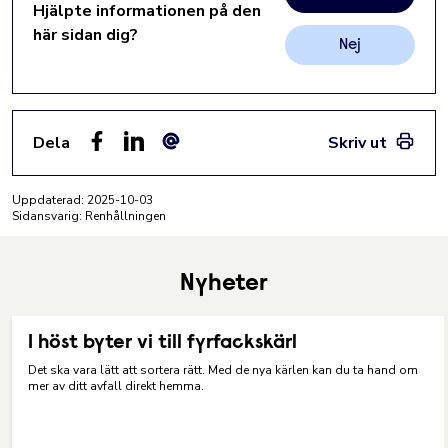
Hjälpte informationen på den
här sidan dig?
Nej
Dela
Skriv ut
Facebook
LinkedIn
E-post
Uppdaterad:
2025-10-03
Sidansvarig: Renhållningen
Nyheter
I höst byter vi till fyrfackskärl
Det ska vara lätt att sortera rätt. Med de nya kärlen kan du ta hand om
mer av ditt avfall direkt hemma.