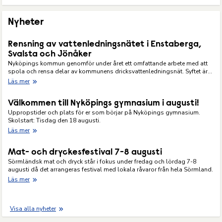
Nyheter
Rensning av vattenledningsnätet i Enstaberga,
Svalsta och Jönåker
Nyköpings kommun genomför under året ett omfattande arbete med att
spola och rensa delar av kommunens dricksvattenledningsnät. Syftet är
att förebygga missfärgat...
Läs mer
Välkommen till Nyköpings gymnasium i augusti!
Uppropstider och plats för er som börjar på Nyköpings gymnasium.
Skolstart: Tisdag den 18 augusti.
Läs mer
Mat- och dryckesfestival 7-8 augusti
Sörmländsk mat och dryck står i fokus under fredag och lördag 7-8
augusti då det arrangeras festival med lokala råvaror från hela Sörmland.
Läs mer
Visa alla nyheter