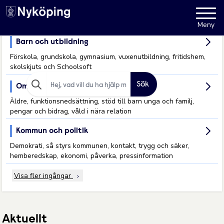
Nyköpings kommuns webbpla
Meny
Barn och utbildning
Hoppa till innehåll
Förskola, grundskola, gymnasium, vuxenutbildning, fritidshem,
skolskjuts och Schoolsoft
Sökfras
Sök
Omsorg och stöd
Äldre, funktionsnedsättning, stöd till barn unga och familj,
Type 2 or more
pengar och bidrag, våld i nära relation
characters for results.
Kommun och politik
Demokrati, så styrs kommunen, kontakt, trygg och säker,
hemberedskap, ekonomi, påverka, pressinformation
Visa fler ingångar
Aktuellt