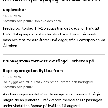
Park till Park fyller Nyköping med musik, mat och
upplevelser
16 juli 2026
Kommun och politik
Uppleva och göra
Fredag och lördag 14–15 augusti är det dags för Park till
Park: Nyköpings största stadsfest som bjuder på musik,
dans och fest för alla åldrar i två dagar, från Teaterparken via
Åkroken...
Brunnsgatans fortsatt avstängd - arbeten på
Repslagaregatan flyttas fram
14 juli 2026
Bo, bygga och miljö
Trafik och resor
Företag och näringsliv
Kommun och politik
Avstängningen av delar av Brunnsgatan kommer att pågå
längre tid än planerat. Trafikverket meddelar att passagen
under viadukten öppnar på kvällen 16 augusti.