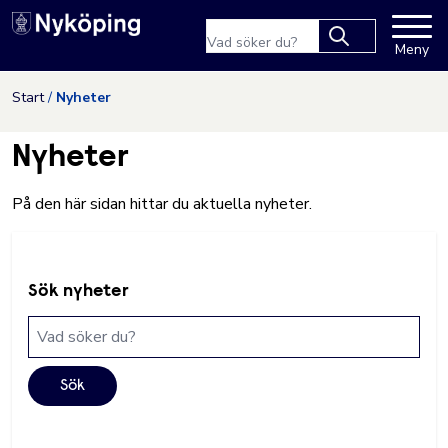
Nyköpings kommuns webbpla
Sökfras
Meny
Type 2 or more
characters for
Hoppa till innehåll
Start
Nyheter
results.
Nyheter
På den här sidan hittar du aktuella nyheter.
Sök nyheter
Sökfras