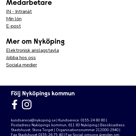
Medarbetare
IN - Intranät
Min lön
E-post
Mer om Nyköping
Elektronisk anslagstavla
Jobba hos oss
Sociala medier
Följ Nyköpings kommun
kundservice@nykoping.se
| Kundservice: 0155-24 80 80 |
Postadress Nyköpings kommun, 611 83 Nyköping | Besöksadress
Stadshuset, Stora Torget | Organisationsnummer 212000-2940 |
Fax Stadshuset 0155-26 75 40 | Fax Social omsorg ärenden om