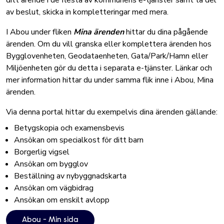
ditt ärende i de flesta av kommunens e-tjänster samt ta del
av beslut, skicka in kompletteringar med mera.
I Abou under fliken
Mina ärenden
hittar du dina pågående
ärenden. Om du vill granska eller komplettera ärenden hos
Bygglovenheten, Geodataenheten, Gata/Park/Hamn eller
Miljöenheten gör du detta i separata e-tjänster. Länkar och
mer information hittar du under samma flik inne i Abou, Mina
ärenden.
Via denna portal hittar du exempelvis
dina ärenden gällande:
Betygskopia och examensbevis
Ansökan om specialkost för ditt barn
Borgerlig vigsel
Ansökan om bygglov
Beställning av nybyggnadskarta
Ansökan om vägbidrag
Ansökan om enskilt avlopp
Abou - Min sida