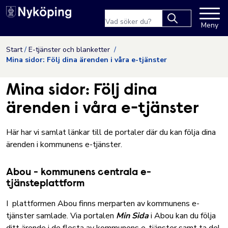
Nyköpings kommuns webbpla
Sökfras
Meny
Type 2 or more
characters for
Hoppa till innehåll
Start
E-tjänster och blanketter
results.
Mina sidor: Följ dina ärenden i våra e-tjänster
Mina sidor: Följ dina
ärenden i våra e-tjänster
Här har vi samlat länkar till de portaler där du kan följa dina
ärenden i kommunens e-tjänster.
Abou - kommunens centrala e-
tjänsteplattform
I plattformen Abou finns merparten av kommunens e-
tjänster samlade. Via portalen
Min Sida
i Abou kan du följa