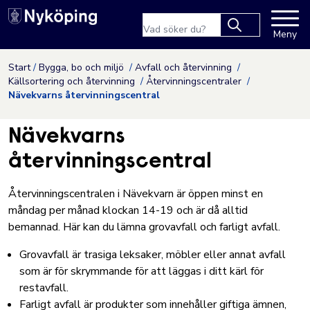
Nyköpings kommuns webbpla
Sökfras
Meny
Type 2 or more
characters for
Hoppa till innehåll
Start
Bygga, bo och miljö
Avfall och återvinning
results.
Källsortering och återvinning
Återvinningscentraler
Nävekvarns återvinningscentral
Nävekvarns
återvinningscentral
Återvinningscentralen i Nävekvarn är öppen minst en
måndag per månad klockan 14-19 och är då alltid
bemannad. Här kan du lämna grovavfall och farligt avfall.
Grovavfall är trasiga leksaker, möbler eller annat avfall
som är för skrymmande för att läggas i ditt kärl för
restavfall.
Farligt avfall är produkter som innehåller giftiga ämnen,