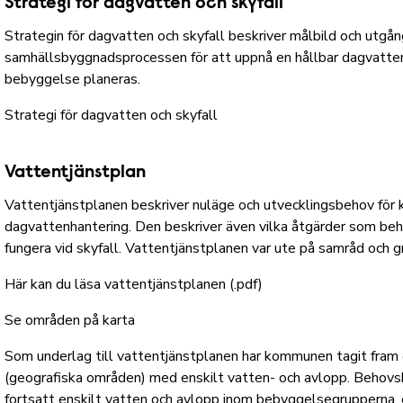
Strategi för dagvatten och skyfall
Strategin för dagvatten och skyfall beskriver målbild och utgån
samhällsbyggnadsprocessen för att uppnå en hållbar dagvatten
bebyggelse planeras.
Strategi för dagvatten och skyfall
Vattentjänstplan
Vattentjänstplanen beskriver nuläge och utvecklingsbehov för 
dagvattenhantering. Den beskriver även vilka åtgärder som beh
fungera vid skyfall. Vattentjänstplanen var ute på samråd och
Här kan du läsa vattentjänstplanen (.pdf)
Se områden på karta
Som underlag till vattentjänstplanen har kommunen tagit fra
(geografiska områden) med enskilt vatten- och avlopp. Behovsb
fortsatt enskilt vatten och avlopp inom bebyggelsegrupperna,