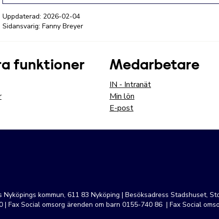
Uppdaterad:
2026-02-04
Sidansvarig: Fanny Breyer
a funktioner
Medarbetare
IN - Intranät
r
Min lön
E-post
ss Nyköpings kommun, 611 83 Nyköping | Besöksadress Stadshuset, Sto
 | Fax Social omsorg ärenden om barn 0155-740 86 | Fax Social oms