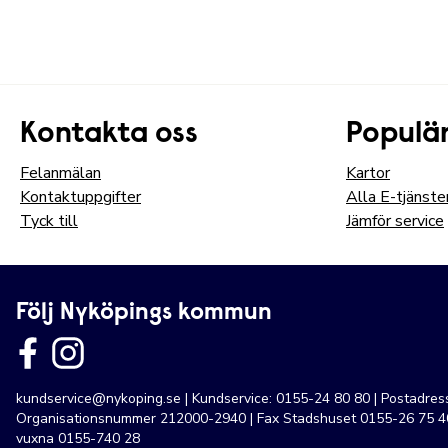
Kontakta oss
Populär
Felanmälan
Kartor
Kontaktuppgifter
Alla E-tjänste
Tyck till
Jämför service
Följ Nyköpings kommun
kundservice@nykoping.se
| Kundservice: 0155-24 80 80 | Postadre
Organisationsnummer 212000-2940 | Fax Stadshuset 0155-26 75 40
vuxna 0155-740 28