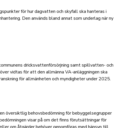
gspunkter för hur dagvatten och skyfall ska hanteras i
hantering. Den används bland annat som underlag när ny
kommunens dricksvattenförsörjning samt spillvatten- och
över vidtas för att den allmänna VA-anläggningen ska
 granskning för allmänheten och myndigheter under 2025.
m en översiktlig behovsbedömning för bebyggelsegrupper
edömningen visar på om det finns förutsättningar för
 eller om åtgärder behöver genomföras med hänsyn till