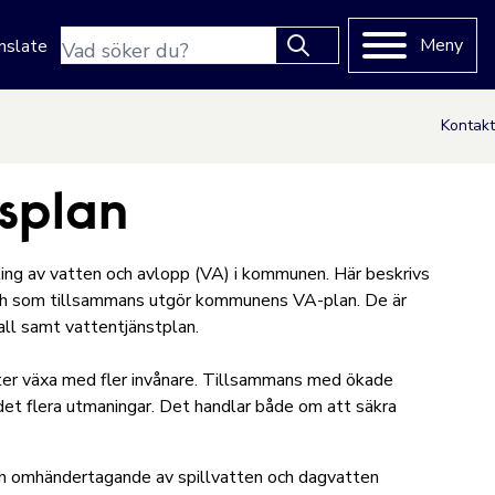
Sökfras
Meny
nslate
Type 2 or more characters
for results.
Kontakt
splan
ling av vatten och avlopp (VA) i kommunen. Här beskrivs
ch som tillsammans utgör kommunens VA-plan. De är
fall samt vattentjänstplan.
tter växa med fler invånare. Tillsammans med ökade
r det flera utmaningar. Det handlar både om att säkra
ch omhändertagande av spillvatten och dagvatten