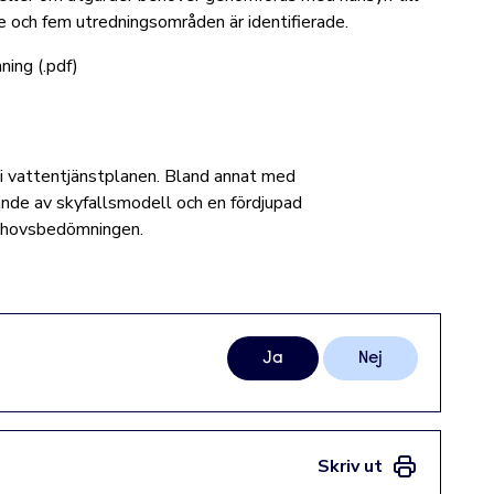
e och fem utredningsområden är identifierade.
ing (.pdf)
i vattentjänstplanen. Bland annat med
nde av skyfallsmodell och en fördjupad
behovsbedömningen.
Ja
Nej
Skriv ut