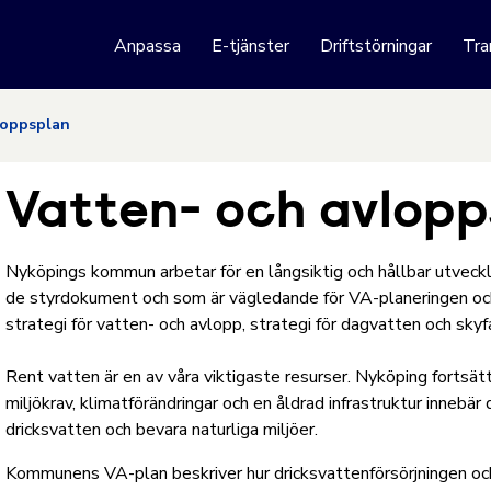
 webbplats
Anpassa
E-tjänster
Driftstörningar
Tra
Hoppa till innehåll
loppsplan
Vatten- och avlopp
Nyköpings kommun arbetar för en långsiktig och hållbar utveck
de styrdokument och som är vägledande för VA-planeringen o
strategi för vatten- och avlopp, strategi för dagvatten och sky
Rent vatten är en av våra viktigaste resurser. Nyköping fortsä
miljökrav, klimatförändringar och en åldrad infrastruktur innebä
dricksvatten och bevara naturliga miljöer.
Kommunens VA-plan beskriver hur dricksvattenförsörjningen o