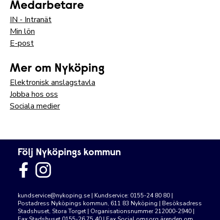
Medarbetare
IN - Intranät
Min lön
E-post
Mer om Nyköping
Elektronisk anslagstavla
Jobba hos oss
Sociala medier
Följ Nyköpings kommun
kundservice@nykoping.se
| Kundservice: 0155-24 80 80 |
Postadress Nyköpings kommun, 611 83 Nyköping | Besöksadress
Stadshuset, Stora Torget | Organisationsnummer 212000-2940 |
Fax Stadshuset 0155-26 75 40 | Fax Social omsorg ärenden om