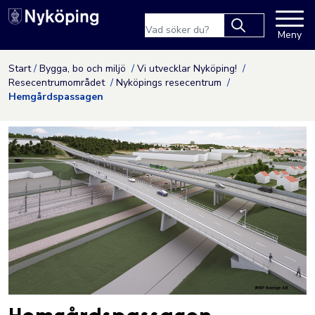
Nyköpings kommuns webbpla
Sökfras
Meny
Type 2 or more
characters for
Hoppa till innehåll
Start
Bygga, bo och miljö
Vi utvecklar Nyköping!
results.
Resecentrumområdet
Nyköpings resecentrum
Hemgårdspassagen