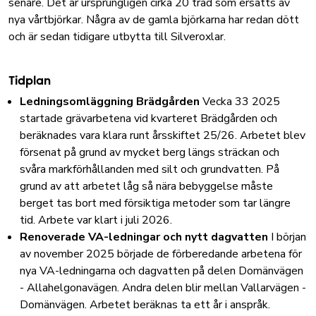
senare. Det är ursprungligen cirka 20 träd som ersätts av
nya vårtbjörkar. Några av de gamla björkarna har redan dött
och är sedan tidigare utbytta till Silveroxlar.
Tidplan
Ledningsomläggning Brädgården
Vecka 33 2025
startade grävarbetena vid kvarteret Brädgården och
beräknades vara klara runt årsskiftet 25/26. Arbetet blev
försenat på grund av mycket berg längs sträckan och
svåra markförhållanden med silt och grundvatten. På
grund av att arbetet låg så nära bebyggelse måste
berget tas bort med försiktiga metoder som tar längre
tid. Arbete var klart i juli 2026.
Renoverade VA-ledningar och nytt dagvatten
I början
av november 2025 började de förberedande arbetena för
nya VA-ledningarna och dagvatten på delen Domänvägen
- Allahelgonavägen. Andra delen blir mellan Vallarvägen -
Domänvägen. Arbetet beräknas ta ett år i anspråk.