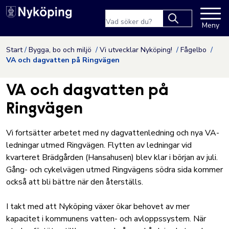
Nyköpings kommuns webbpla
Sökfras
Meny
Type 2 or more
characters for
Hoppa till innehåll
Start
Bygga, bo och miljö
Vi utvecklar Nyköping!
Fågelbo
results.
VA och dagvatten på Ringvägen
VA och dagvatten på
Ringvägen
Vi fortsätter arbetet med ny dagvattenledning och nya VA-
ledningar utmed Ringvägen. Flytten av ledningar vid
kvarteret Brädgården (Hansahusen) blev klar i början av juli.
Gång- och cykelvägen utmed Ringvägens södra sida kommer
också att bli bättre när den återställs.
I takt med att Nyköping växer ökar behovet av mer
kapacitet i kommunens vatten- och avloppssystem. När