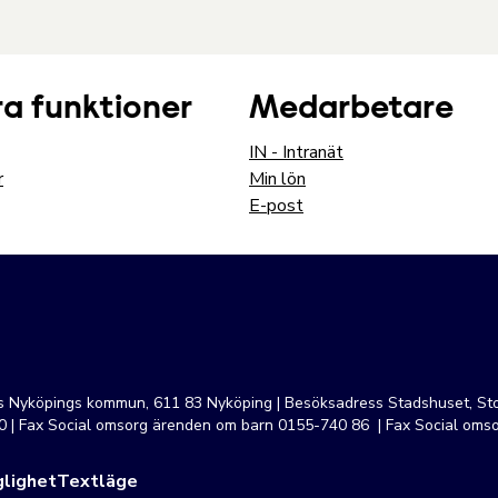
a funktioner
Medarbetare
IN - Intranät
r
Min lön
E-post
ss Nyköpings kommun, 611 83 Nyköping | Besöksadress Stadshuset, Sto
 | Fax Social omsorg ärenden om barn 0155-740 86 | Fax Social oms
lighet
Textläge