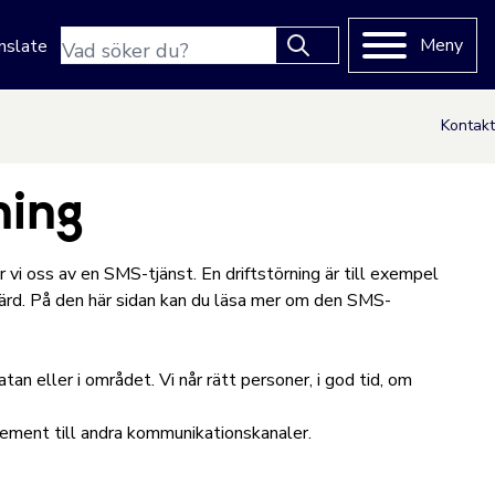
Sökfras
Meny
nslate
Type 2 or more characters
for results.
Kontakt
ning
 vi oss av en SMS-tjänst. En driftstörning är till exempel
ärd. På den här sidan kan du läsa mer om den SMS-
an eller i området. Vi når rätt personer, i god tid, om
ement till andra kommunikationskanaler.