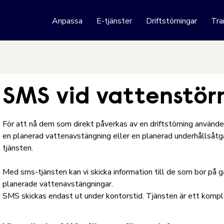
 webbplats
Anpassa
E-tjänster
Driftstörningar
Tra
Hoppa till innehåll
SMS vid vattenstör
För att nå dem som direkt påverkas av en driftstörning använder
en planerad vattenavstängning eller en planerad underhållsåtg
tjänsten.
Med sms-tjänsten kan vi skicka information till de som bor på gat
planerade vattenavstängningar.
SMS skickas endast ut under kontorstid. Tjänsten är ett kompl