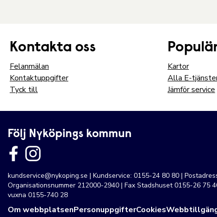
Kontakta oss
Populär
Felanmälan
Kartor
Kontaktuppgifter
Alla E-tjänste
Tyck till
Jämför service
Följ Nyköpings kommun
kundservice@nykoping.se
| Kundservice: 0155-24 80 80 | Postadre
Organisationsnummer 212000-2940 | Fax Stadshuset 0155-26 75 40
vuxna 0155-740 28
Om webbplatsen
Personuppgifter
Cookies
Webbtillgäng