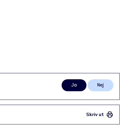
Ja
Nej
Skriv ut