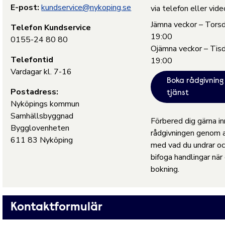
E-post:
kundservice@nykoping.se
via telefon eller vide
Jämna veckor – Tors
Telefon Kundservice
19:00
0155-24 80 80
Ojämna veckor – Tis
Telefontid
19:00
Vardagar kl. 7-16
Boka rådgivning 
Postadress:
tjänst
Nyköpings kommun
Samhällsbyggnad
Förbered dig gärna i
Bygglovenheten
rådgivningen genom a
611 83 Nyköping
med vad du undrar oc
bifoga handlingar när 
bokning.
Kontaktformulär