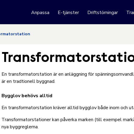
 webbplats
Anpassa
E-tjänster
Driftstörningar
Tra
Hoppa till innehåll
ormatorstation
Transformatorstati
En transformatorstation är en anläggning för spänningsomvandli
är en tradtionell byggnad.
Bygglov behövs alltid
En transformatorstation kräver alltid bygglov både inom och ut
Transformatorstationer kan påverka marken (till exempel mar
nya byggreglerna.