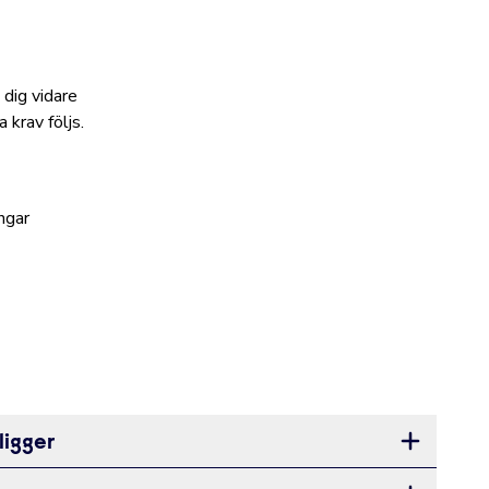
 dig vidare
 krav följs.
ngar
ligger
Öppna sekt