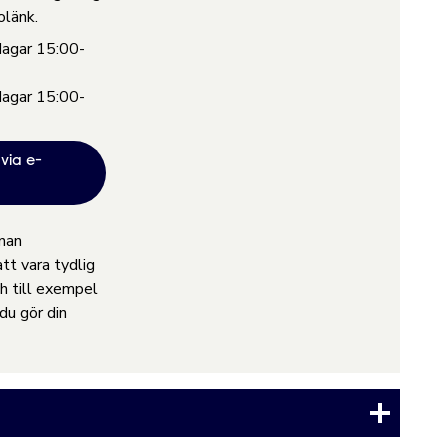
olänk.
dagar 15:00-
dagar 15:00-
via e-
nnan
tt vara tydlig
h till exempel
du gör din