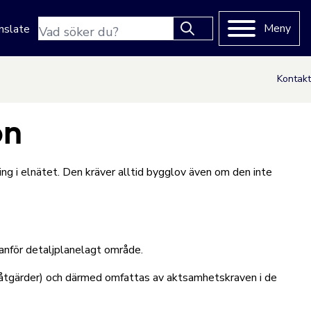
Sökfras
Meny
nslate
Type 2 or more characters
for results.
Kontakt
on
ng i elnätet. Den kräver alltid bygglov även om den inte
anför detaljplanelagt område.
kåtgärder) och därmed omfattas av aktsamhetskraven i de