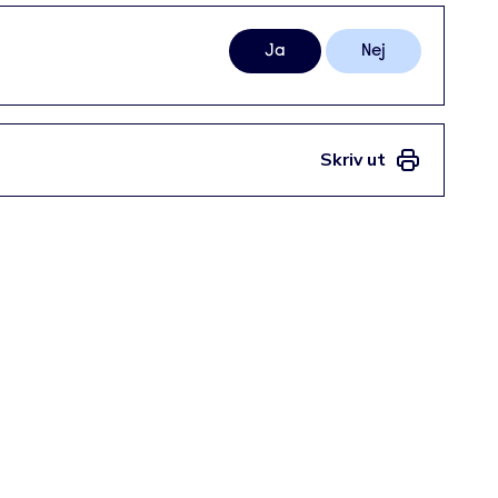
Ja
Nej
Skriv ut