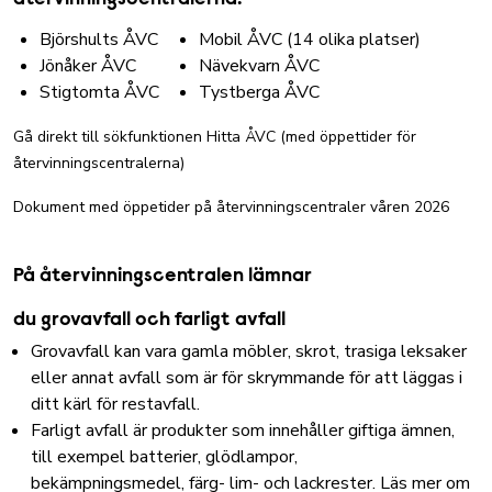
återvinningscentralerna:
Björshults ÅVC
Mobil ÅVC (14 olika platser)
Jönåker ÅVC
Nävekvarn ÅVC
Stigtomta ÅVC
Tystberga ÅVC
Gå direkt till sökfunktionen Hitta ÅVC (med öppettider för
återvinningscentralerna)
Dokument med öppetider på återvinningscentraler våren 2026
På återvinningscentralen lämnar
du grovavfall och farligt avfall
Grovavfall kan vara gamla möbler, skrot, trasiga leksaker
eller annat avfall som är för skrymmande för att läggas i
ditt kärl för restavfall.
Farligt avfall är produkter som innehåller giftiga ämnen,
till exempel batterier, glödlampor,
bekämpningsmedel, färg- lim- och lackrester.
Läs mer om