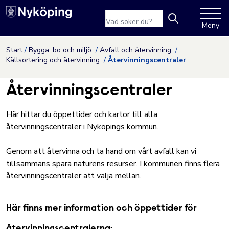
Nyköpings kommuns webbpla
Sökfras
Meny
Type 2 or more
characters for
Hoppa till innehåll
Start
Bygga, bo och miljö
Avfall och återvinning
results.
Källsortering och återvinning
Återvinningscentraler
Återvinningscentraler
Här hittar du öppettider och kartor till alla
återvinningscentraler i Nyköpings kommun.
Genom att återvinna och ta hand om vårt avfall kan vi
tillsammans spara naturens resurser. I kommunen finns flera
återvinningscentraler att välja mellan.
Här finns mer information och öppettider för