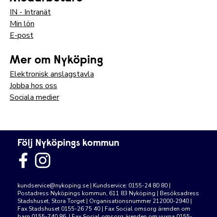
IN - Intranät
Min lön
E-post
Mer om Nyköping
Elektronisk anslagstavla
Jobba hos oss
Sociala medier
Följ Nyköpings kommun
kundservice@nykoping.se
| Kundservice: 0155-24 80 80 |
Postadress Nyköpings kommun, 611 83 Nyköping | Besöksadress
Stadshuset, Stora Torget | Organisationsnummer 212000-2940 |
Fax Stadshuset 0155-26 75 40 | Fax Social omsorg ärenden om
barn 0155-740 86 | Fax Social omsorg ärenden om vuxna 0155-