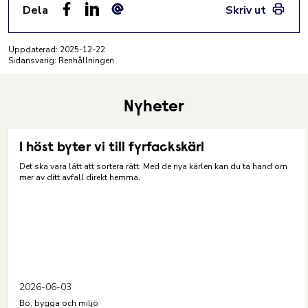
Dela
Skriv ut
Facebook
LinkedIn
E-post
Uppdaterad:
2025-12-22
Sidansvarig: Renhållningen
Nyheter
I höst byter vi till fyrfackskärl
Det ska vara lätt att sortera rätt. Med de nya kärlen kan du ta hand om
mer av ditt avfall direkt hemma.
2026-06-03
Bo, bygga och miljö