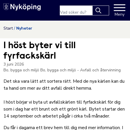
Nyköpings kommuns webbpla
Sökfras
Meny
Type 2 or more
characters for
Hoppa till innehåll
Start
Nyheter
results.
I höst byter vi till
fyrfackskärl
3 juni 2026
Bo, bygga och miljö
Bo, bygga och miljö - Avfall och återvinning
Det ska vara lätt att sortera rätt. Med de nya kärlen kan du
ta hand om mer av ditt avfall direkt hemma.
I höst börjar vi byta ut avfallskärlen till fyrfackskärl för dig
som i dag har ett brunt och ett grönt kärl. Bytet startar den
14 september och arbetet pågår i cirka två månader.
Du får i dagarna ett brev hem till dig med mer information. I