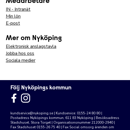
Medarbetare
IN - Intranät
Min lön
E-post
Mer om Nyköping
Elektronisk anslagstavla
Jobba hos oss
Sociala medier
Följ Nyköpings kommun
kundservice@nykoping.se
| Kundservice: 0155-24 80 80 |
Postadress Nyköpings kommun, 611 83 Nyköping | Besöksadress
Stadshuset, Stora Torget | Organisationsnummer 212000-2940 |
Fax Stadshuset 0155-26 75 40 | Fax Social omsorg ärenden om