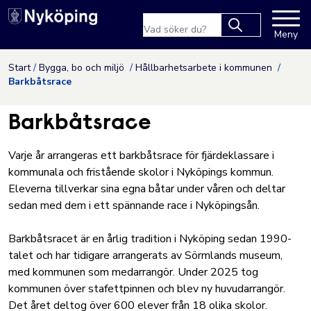
Nyköpings kommuns webbpla
Sökfras
Meny
Type 2 or more
characters for
Hoppa till innehåll
Start
Bygga, bo och miljö
Hållbarhetsarbete i kommunen
results.
Barkbåtsrace
Barkbåtsrace
Varje år arrangeras ett barkbåtsrace för fjärdeklassare i
kommunala och fristående skolor i Nyköpings kommun.
Eleverna tillverkar sina egna båtar under våren och deltar
sedan med dem i ett spännande race i Nyköpingsån.
Barkbåtsracet är en årlig tradition i Nyköping sedan 1990-
talet och har tidigare arrangerats av Sörmlands museum,
med kommunen som medarrangör. Under 2025 tog
kommunen över stafettpinnen och blev ny huvudarrangör.
Det året deltog över 600 elever från 18 olika skolor.