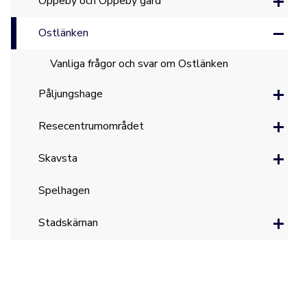
Oppeby och Oppeby gård
Ostlänken
Vanliga frågor och svar om Ostlänken
Påljungshage
Resecentrumområdet
Skavsta
Spelhagen
Stadskärnan