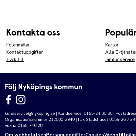
Kontakta oss
Populär
Felanmälan
Kartor
Kontaktuppgifter
Alla E-tjänste
Tyck till
Jämför service
Följ Nyköpings kommun
kundservice@nykoping.se
| Kundservice: 0155-24 80 80 | Postadre
Organisationsnummer 212000-2940 | Fax Stadshuset 0155-26 75 40
vuxna 0155-740 28
Om webbplatsen
Personuppgifter
Cookies
Webbtillgäng