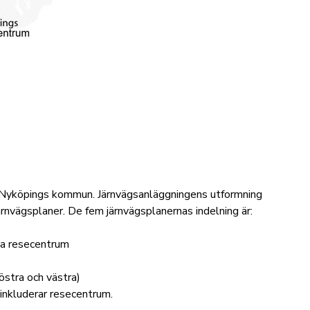
m Nyköpings kommun. Järnvägsanläggningens utformning
ärnvägsplaner. De fem järnvägsplanernas indelning är:
ta resecentrum
östra och västra)
inkluderar resecentrum.