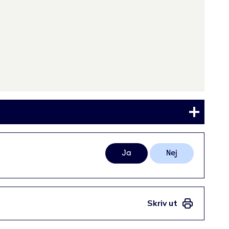
Ja
Nej
Skriv ut