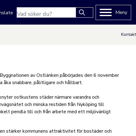
Sökfras
Meny
nslate
Type 2 or more characters
for results.
Kontakt
ng. Byggnationen av Ostlänken påbörjades den 6 november
åka snabbare, pålitligare och hållbart.
 knyter ostkustens städer närmare varandra och
nvägsnätet och minska restiden från Nyköping till
kelt pendla till och från arbete med ett miljövänligt
en stärker kommunens attraktivitet för bostäder och