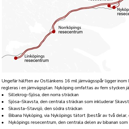
Ungefär hälften av Ostlänkens 16 mil järnvägsspår ligger ino
regleras i en järnvägsplan. Nyköping omfattas av fem stycken j
• Sillekrog–Sjösa, den norra sträckan
• Sjösa–Skavsta, den centrala sträckan som inkluderar Skavs
• Skavsta–Stavsjö, den södra sträckan
• Bibana Nyköping, via Nyköpings tätort (består av två delar, 
• Nyköpings resecentrum, den centrala delen av bibanan som 