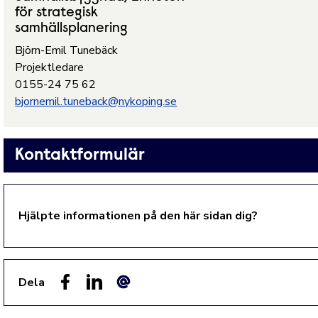
för strategisk
samhällsplanering
Björn-Emil Tunebäck
Projektledare
0155-24 75 62
bjornemil.tuneback@nykoping.se
Kontaktformulär
Hjälpte informationen på den här sidan dig?
Dela
Facebook
LinkedIn
E-post