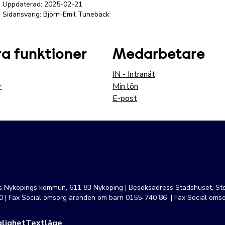
Uppdaterad:
2025-02-21
Sidansvarig: Björn-Emil Tunebäck
a funktioner
Medarbetare
IN - Intranät
r
Min lön
E-post
ss Nyköpings kommun, 611 83 Nyköping | Besöksadress Stadshuset, Sto
 | Fax Social omsorg ärenden om barn 0155-740 86 | Fax Social oms
lighet
Textläge