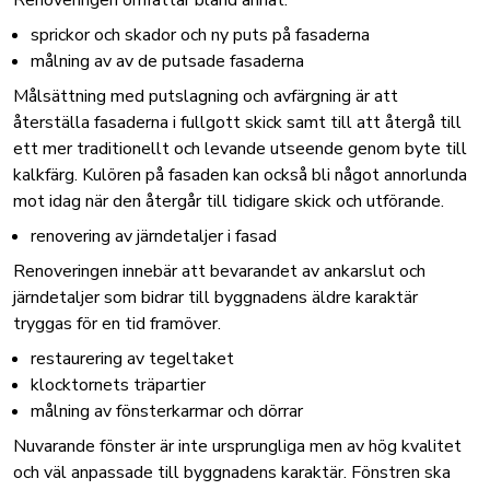
Renoveringen omfattar bland annat:
sprickor och skador och ny puts på fasaderna
målning av av de putsade fasaderna
Målsättning med putslagning och avfärgning är att
återställa fasaderna i fullgott skick samt till att återgå till
ett mer traditionellt och levande utseende genom byte till
kalkfärg. Kulören på fasaden kan också bli något annorlunda
mot idag när den återgår till tidigare skick och utförande.
renovering av järndetaljer i fasad
Renoveringen innebär att bevarandet av ankarslut och
järndetaljer som bidrar till byggnadens äldre karaktär
tryggas för en tid framöver.
restaurering av tegeltaket
klocktornets träpartier
målning av fönsterkarmar och dörrar
Nuvarande fönster är inte ursprungliga men av hög kvalitet
och väl anpassade till byggnadens karaktär. Fönstren ska