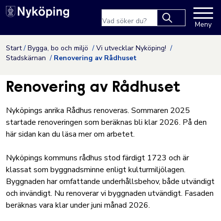
Nyköpings kommuns webbpla
Sökfras
Meny
Type 2 or more
characters for
Hoppa till innehåll
Start
Bygga, bo och miljö
Vi utvecklar Nyköping!
results.
Stadskärnan
Renovering av Rådhuset
Renovering av Rådhuset
Nyköpings anrika Rådhus renoveras. Sommaren 2025
startade renoveringen som beräknas bli klar 2026. På den
här sidan kan du läsa mer om arbetet.
Nyköpings kommuns rådhus stod färdigt 1723 och är
klassat som byggnadsminne enligt kulturmiljölagen.
Byggnaden har omfattande underhållsbehov, både utvändigt
och invändigt. Nu renoverar vi byggnaden utvändigt. Fasaden
beräknas vara klar under juni månad 2026.