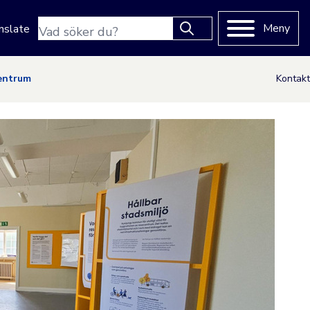
Sökfras
Meny
nslate
Type 2 or more characters
for results.
entrum
Kontakt