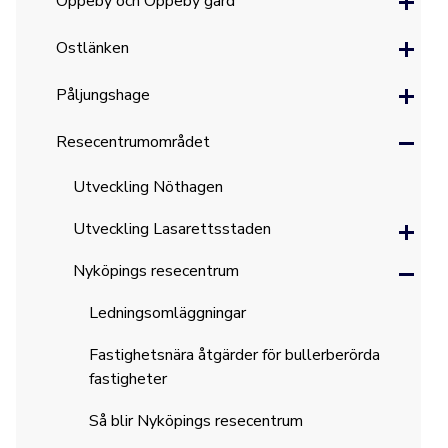
Oppeby och Oppeby gård
Ostlänken
Påljungshage
Resecentrumområdet
Utveckling Nöthagen
Utveckling Lasarettsstaden
Nyköpings resecentrum
Ledningsomläggningar
Fastighetsnära åtgärder för bullerberörda
fastigheter
Så blir Nyköpings resecentrum