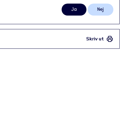
Ja
Nej
Skriv ut