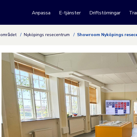
 webbplats
Anpassa
E-tjänster
Driftstörningar
Tra
Hoppa till innehåll
mområdet
Nyköpings resecentrum
Showroom Nyköpings resec