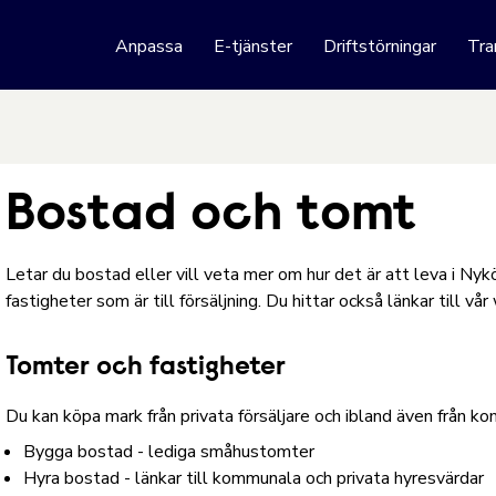
 webbplats
Anpassa
E-tjänster
Driftstörningar
Tra
Hoppa till innehåll
Bostad och tomt
Letar du bostad eller vill veta mer om hur det är att leva i N
fastigheter som är till försäljning. Du hittar också länkar till v
Tomter och fastigheter
Du kan köpa mark från privata försäljare och ibland även från 
Bygga bostad - lediga småhustomter
Hyra bostad - länkar till kommunala och privata hyresvärdar