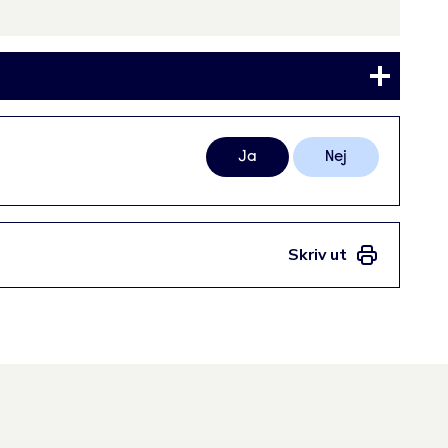
Ja
Nej
Skriv ut