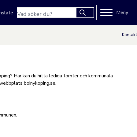
Sökfras
Meny
nslate
Type 2 or more characters
for results.
Kontakt
yköping? Här kan du hitta lediga tomter och kommunala
år webbplats boinykoping.se.
kommunen.