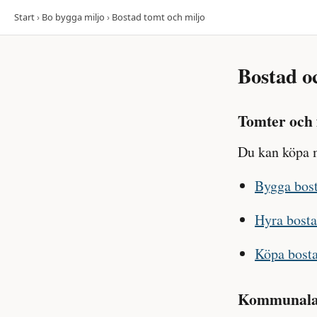
Start
›
Bo bygga miljo
›
Bostad tomt och miljo
Bostad o
Tomter och 
Du kan köpa m
Bygga bost
Hyra bosta
Köpa bosta
Kommunala f