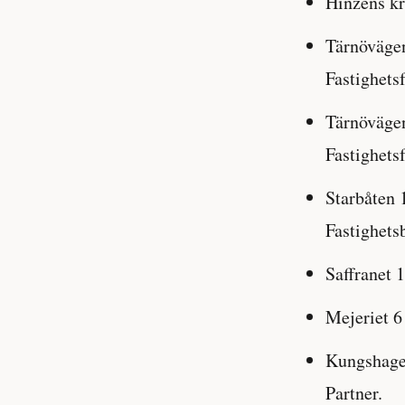
Hinzens kr
Tärnövägen
Fastighet
Tärnövägen
Fastighets
Starbåten 
Fastighets
Saffranet 
Mejeriet 6
Kungshagen
Partner.