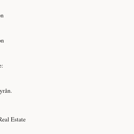
on
on
e:
yrån.
.
Real Estate