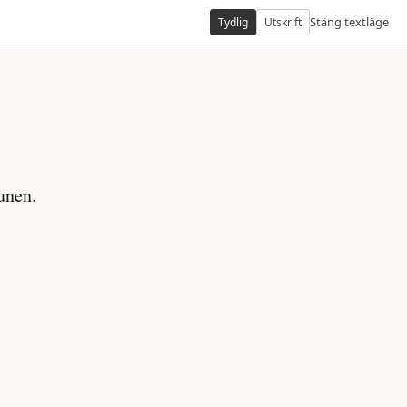
Stäng textläge
Tydlig
Utskrift
unen.