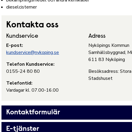
bekämpningsmedel och andra kemikalier
dieselcisterner
Kontakta oss
Kundservice
Adress
E-post:
Nyköpings Kommun
kundservice@nykoping.se
Samhällsbyggnad, Mi
611 83 Nyköping
Telefon Kundservice:
0155-24 80 80
Besöksadress: Stora
Stadshuset
Telefontid:
Vardagar kl. 07.00-16.00
Kontaktformulär
E-tjänster