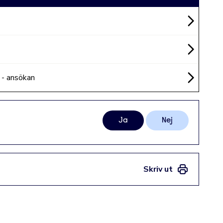
 - ansökan
Ja
Nej
Skriv ut