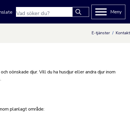
Sökfras
Meny
nslate
Type 2 or more characters
for results.
E-tjänster
Kontakt
ch oönskade djur. Vill du ha husdjur eller andra djur inom
n.
 inom planlagt område: