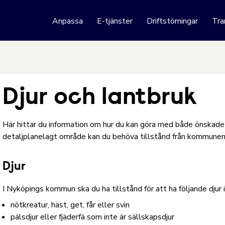
 webbplats
Anpassa
E-tjänster
Driftstörningar
Tra
Hoppa till innehåll
Djur och lantbruk
Här hittar du information om hur du kan göra med både önskade o
detaljplanelagt område kan du behöva tillstånd från kommune
Djur
I Nyköpings kommun ska du ha tillstånd för att ha följande djur
nötkreatur, häst, get, får eller svin
pälsdjur eller fjäderfä som inte är sällskapsdjur