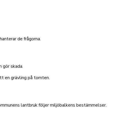
anterar de frågorna
.
m gör skada.
ått en grävling på tomten.
 kommunens lantbruk följer miljöbalkens bestämmelser
.