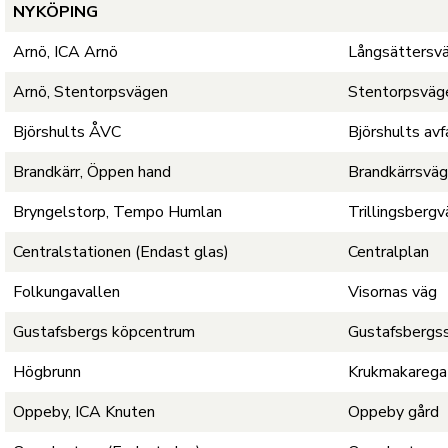
NYKÖPING
Arnö, ICA Arnö
Långsättersv
Arnö, Stentorpsvägen
Stentorpsväg
Björshults ÅVC
Björshults avf
Brandkärr, Öppen hand
Brandkärrsvä
Bryngelstorp, Tempo Humlan
Trillingsberg
Centralstationen (Endast glas)
Centralplan
Folkungavallen
Visornas väg
Gustafsbergs köpcentrum
Gustafsbergs
Högbrunn
Krukmakarega
Oppeby, ICA Knuten
Oppeby gård