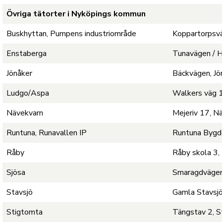
Övriga tätorter i Nyköpings kommun
Buskhyttan, Pumpens industriområde
Koppartorpsv
Enstaberga
Tunavägen / 
Jönåker
Bäckvägen, Jö
Ludgo/Aspa
Walkers väg 
Nävekvarn
Mejeriv 17, N
Runtuna, Runavallen IP
Runtuna Bygd
Råby
Råby skola 3,
Sjösa
Smaragdvägen
Stavsjö
Gamla Stavsjö
Stigtomta
Tängstav 2, 