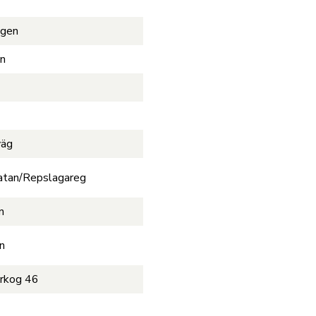
ägen
en
väg
atan/Repslagareg
n
n
rkog 46