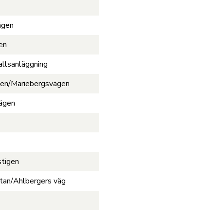
ägen
en
allsanläggning
gen/Mariebergsvägen
vägen
stigen
tan/Ahlbergers väg