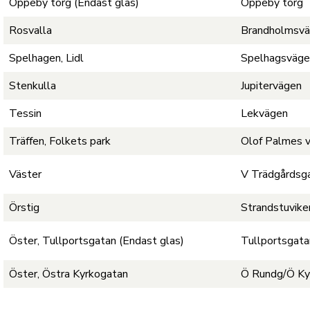
Oppeby torg (Endast glas)
Oppeby torg
Rosvalla
Brandholmsv
Spelhagen, Lidl
Spelhagsväg
Stenkulla
Jupitervägen
Tessin
Lekvägen
Träffen, Folkets park
Olof Palmes 
Väster
V Trädgårdsg
Örstig
Strandstuvike
Öster, Tullportsgatan (Endast glas)
Tullportsgata
Öster, Östra Kyrkogatan
Ö Rundg/Ö Ky