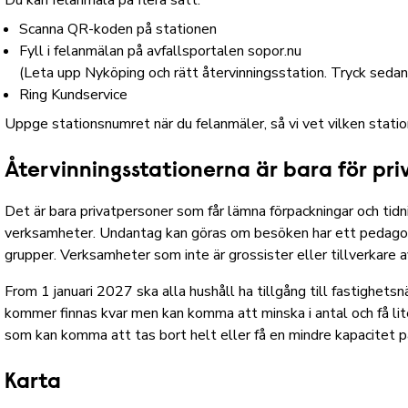
Du kan felanmäla på flera sätt:
Scanna QR-koden på stationen
Fyll i felanmälan på avfallsportalen sopor.nu
(Leta upp Nyköping och rätt återvinningsstation. Tryck seda
Ring Kundservice
Uppge stationsnumret när du felanmäler, så vi vet vilken statio
Återvinningsstationerna är bara för pr
Det är bara privatpersoner som får lämna förpackningar och tidn
verksamheter. Undantag kan göras om besöken har ett pedagog
grupper. Verksamheter som inte är grossister eller tillverkare av
From 1 januari 2027 ska alla hushåll ha tillgång till fastighets
kommer finnas kvar men kan komma att minska i antal och få lite
som kan komma att tas bort helt eller få en mindre kapacitet 
Karta