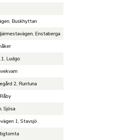
ägen, Buskhyttan
Hjärmestavägen, Enstaberga
nåker
11, Ludgo
ävekvarn
egård 2, Runtuna
 Råby
, Sjösa
vägen 1, Stavsjö
Stigtomta