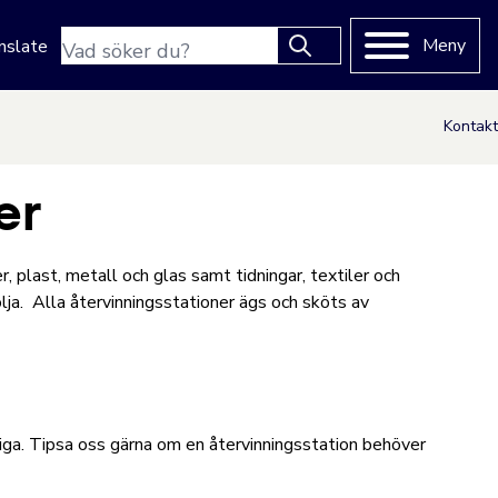
Sökfras
Meny
nslate
Type 2 or more characters
for results.
Kontakt
er
, plast, metall och glas samt tidningar, textiler och
lja. Alla återvinningsstationer ägs och sköts av
vliga. Tipsa oss gärna om en återvinningsstation behöver