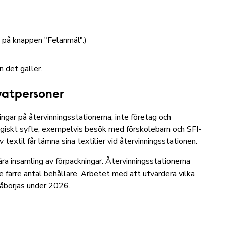
n på knappen "Felanmäl".)
n det gäller.
ivatpersoner
ingar på återvinningsstationerna, inte företag och
iskt syfte, exempelvis besök med förskolebarn och SFI-
 textil får lämna sina textilier vid återvinningsstationen.
nära insamling av förpackningar. Återvinningsstationerna
 färre antal behållare. Arbetet med att utvärdera vilka
påbörjas under 2026.