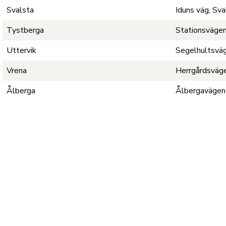
Svalsta
Iduns väg, Sva
Tystberga
Stationsvägen
Uttervik
Segelhultsväg
Vrena
Herrgårdsväge
Ålberga
Ålbergavägen