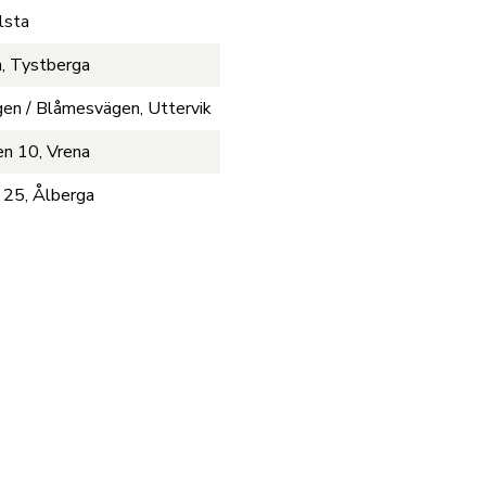
lsta
, Tystberga
en / Blåmesvägen, Uttervik
n 10, Vrena
 25, Ålberga