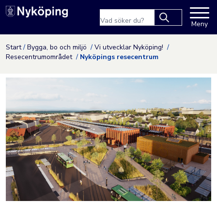
Nyköpings kommuns webbpla
Sökfras
Meny
Type 2 or more
characters for
Hoppa till innehåll
Start
Bygga, bo och miljö
Vi utvecklar Nyköping!
results.
Resecentrumområdet
Nyköpings resecentrum