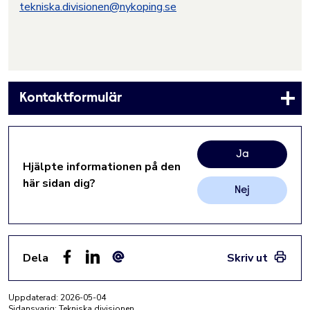
tekniska.divisionen@nykoping.se
Kontaktformulär
Ja
Hjälpte informationen på den
här sidan dig?
Nej
Dela
Skriv ut
Facebook
LinkedIn
E-post
Uppdaterad:
2026-05-04
Sidansvarig: Tekniska divisionen