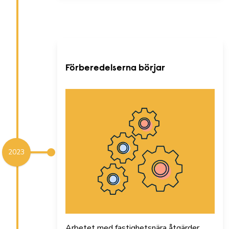
Förberedelserna börjar
2023
Arbetet med fastighetsnära åtgärder