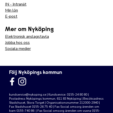
IN - Intranät
Min lön
E-post
Mer om Nyköping
Elektronisk anslagstavla
Jobba hos oss
Sociala medier
Följ Nyköpings kommun
kundservice@nykoping.se
| Kundservice: 0155-24 80 80 |
Postadress Nyköpings kommun, 611 83 Nyköping | Besöksadress
Stadshuset, Stora Torget | Organisationsnummer 212000-2940 |
Fax Stadshuset 0155-26 75 40 | Fax Social omsorg ärenden om
barn 0155-740 86 | Fax Social omsorg ärenden om vuxna 0155-