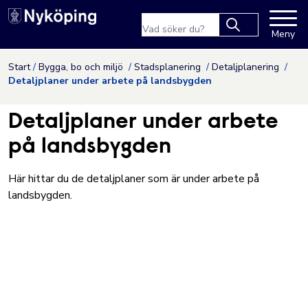
Nyköpings kommuns webbpla
Sökfras
Meny
Type 2 or more
characters for
Hoppa till innehåll
Start
Bygga, bo och miljö
Stadsplanering
Detaljplanering
results.
Detaljplaner under arbete på landsbygden
Detaljplaner under arbete
på landsbygden
Här hittar du de detaljplaner som är under arbete på
landsbygden.