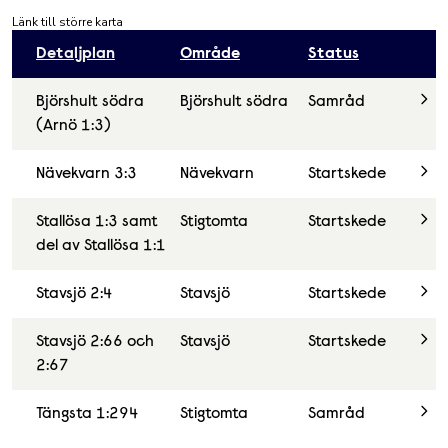
Länk till större karta
Detaljplan
Område
Status
Björshult södra
Björshult södra
Samråd
(Arnö 1:3)
Nävekvarn 3:3
Nävekvarn
Startskede
Stallösa 1:3 samt
Stigtomta
Startskede
del av Stallösa 1:1
Stavsjö 2:4
Stavsjö
Startskede
Stavsjö 2:66 och
Stavsjö
Startskede
2:67
Tängsta 1:294
Stigtomta
Samråd