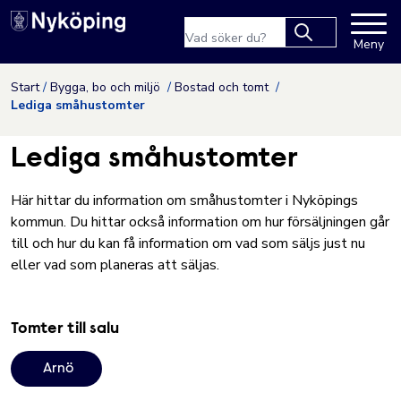
Nyköpings kommuns webbpla
Sökfras
Meny
Type 2 or more
characters for
Hoppa till innehåll
Start
Bygga, bo och miljö
Bostad och tomt
results.
Lediga småhustomter
Lediga småhustomter
Här hittar du information om småhustomter i Nyköpings
kommun. Du hittar också information om hur försäljningen går
till och hur du kan få information om vad som säljs just nu
eller vad som planeras att säljas.
Tomter till salu
Arnö