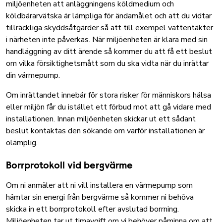
miljöenheten att anläggningens köldmedium och
köldbärarvätska är lämpliga för ändamålet och att du vidtar
tillräckliga skyddsåtgärder så att till exempel vattentäkter
i närheten inte påverkas. När miljöenheten är klara med sin
handläggning av ditt ärende så kommer du att få ett beslut
om vilka försiktighetsmått som du ska vidta när du inrättar
din värmepump.
Om inrättandet innebär för stora risker för människors hälsa
eller miljön får du istället ett förbud mot att gå vidare med
installationen. Innan miljöenheten skickar ut ett sådant
beslut kontaktas den sökande om varför installationen är
olämplig.
Borrprotokoll vid bergvärme
Om ni anmäler att ni vill installera en värmepump som
hämtar sin energi från bergvärme så kommer ni behöva
skicka in ett borrprotokoll efter avslutad borrning.
Miljöenheten tar ut timavgift om vi behöver påminna om att