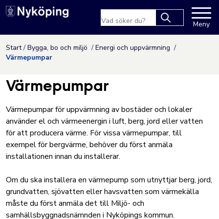
Nyköpings kommuns webbpla
Sökfras
Meny
Type 2 or more
characters for
Hoppa till innehåll
Start
Bygga, bo och miljö
Energi och uppvärmning
results.
Värmepumpar
Värmepumpar
Värmepumpar för uppvärmning av bostäder och lokaler
använder el och värmeenergin i luft, berg, jord eller vatten
för att producera värme. För vissa värmepumpar, till
exempel för bergvärme, behöver du först anmäla
installationen innan du installerar.
Om du ska installera en värmepump som utnyttjar berg, jord,
grundvatten, sjövatten eller havsvatten som värmekälla
måste du först anmäla det till Miljö- och
samhällsbyggnadsnämnden i Nyköpings kommun.