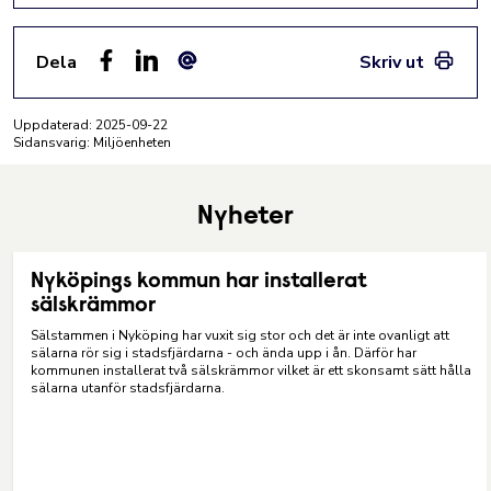
Dela
Skriv ut
Facebook
LinkedIn
E-post
Uppdaterad:
2025-09-22
Sidansvarig: Miljöenheten
Nyheter
Nyköpings kommun har installerat
sälskrämmor
Sälstammen i Nyköping har vuxit sig stor och det är inte ovanligt att
sälarna rör sig i stadsfjärdarna - och ända upp i ån. Därför har
kommunen installerat två sälskrämmor vilket är ett skonsamt sätt hålla
sälarna utanför stadsfjärdarna.