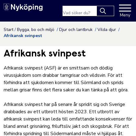
Nyköpings kommuns webbpla
Sökfras
Meny
Type 2 or more
characters for
Hoppa till innehåll
Start
Bygga, bo och miljö
Djur och lantbruk
Vilda djur
results.
Afrikansk svinpest
Afrikansk svinpest
Afrikansk svinpest (ASF) är en smittsam och dödlig
virussjukdom som drabbar tamgrisar och vildsvin. För att
förhindra att sjukdomen kommer till Sörmland och sprids
mellan grisar finns det flera saker du kan tänka på att göra.
Afrikansk svinpest har på senare år spridit sig och Sverige
drabbades av ett utbrott hösten 2023. Ett utbrott av
afrikansk svinpest kan leda till omfattande konsekvenser för
bland annat grisnäring, friluftsliv, jakt och skogsbruk. För att
förhindra spridning till Södermanland måste vi hjälpas åt.