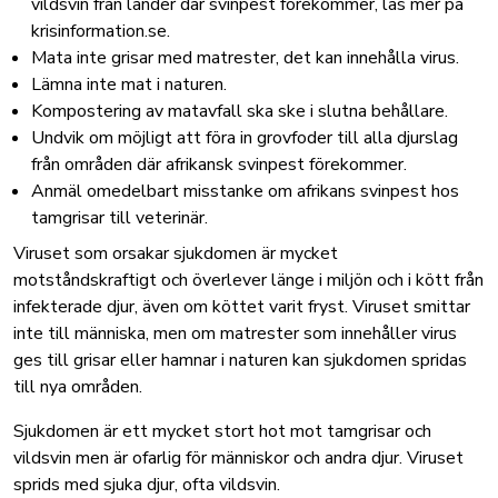
vildsvin från länder där svinpest förekommer,
läs mer på
krisinformation.se
.
Mata inte grisar med matrester, det kan innehålla virus.
Lämna inte mat i naturen.
Kompostering av matavfall ska ske i slutna behållare.
Undvik om möjligt att föra in grovfoder till alla djurslag
från områden där afrikansk svinpest förekommer.
Anmäl omedelbart misstanke om afrikans svinpest hos
tamgrisar till veterinär.
Viruset som orsakar sjukdomen är mycket
motståndskraftigt och överlever länge i miljön och i kött från
infekterade djur, även om köttet varit fryst. Viruset smittar
inte till människa, men om matrester som innehåller virus
ges till grisar eller hamnar i naturen kan sjukdomen spridas
till nya områden.
Sjukdomen är ett mycket stort hot mot tamgrisar och
vildsvin men är ofarlig för människor och andra djur. Viruset
sprids med sjuka djur, ofta vildsvin.