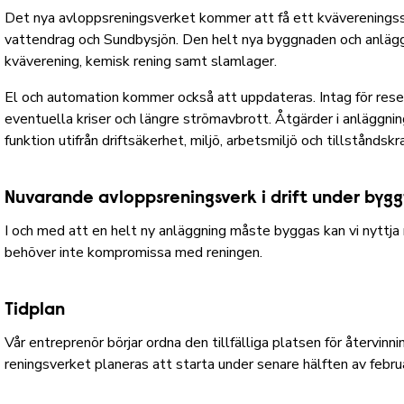
Det nya avloppsreningsverket kommer att få ett kväverening
vattendrag och Sundbysjön. Den helt nya byggnaden och anlägg
kväverening, kemisk rening samt slamlager.
El och automation kommer också att uppdateras. Intag för reserv
eventuella kriser och längre strömavbrott. Åtgärder i anläggni
funktion utifrån driftsäkerhet, miljö, arbetsmiljö och tillståndskr
Nuvarande avloppsreningsverk i drift under byg
I och med att en helt ny anläggning måste byggas kan vi nyttja
behöver inte kompromissa med reningen.
Tidplan
Vår entreprenör börjar ordna den tillfälliga platsen för återvin
reningsverket planeras att starta under senare hälften av febr