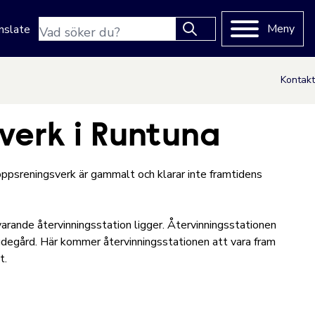
Sökfras
Meny
nslate
Type 2 or more characters
for results.
Kontakt
verk i Runtuna
ppsreningsverk är gammalt och klarar inte framtidens
arande återvinningsstation ligger. Återvinningsstationen
bygdegård. Här kommer återvinningsstationen att vara fram
t.