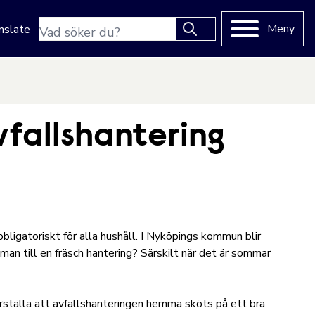
Sökfras
Meny
nslate
Type 2 or more characters
for results.
vfallshantering
obligatoriskt för alla hushåll. I Nyköpings kommun blir
 man till en fräsch hantering? Särskilt när det är sommar
erställa att avfallshanteringen hemma sköts på ett bra