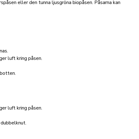
rspåsen eller den tunna ljusgröna biopåsen. Påsarna kan
nas.
er luft kring påsen.
 botten.
er luft kring påsen.
d dubbelknut.