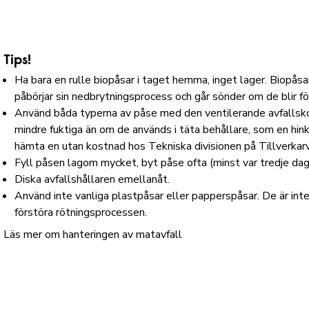
Tips!
Ha bara en rulle biopåsar i taget hemma, inget lager. Biopåsa
påbörjar sin nedbrytningsprocess och går sönder om de blir f
Använd båda typerna av påse med den ventilerande avfallsko
mindre fuktiga än om de används i täta behållare, som en hin
hämta en utan kostnad hos Tekniska divisionen på Tillverkarv
Fyll påsen lagom mycket, byt påse ofta (minst var tredje dag
Diska avfallshållaren emellanåt.
Använd inte vanliga plastpåsar eller papperspåsar. De är in
förstöra rötningsprocessen.
Läs mer om hanteringen av matavfall