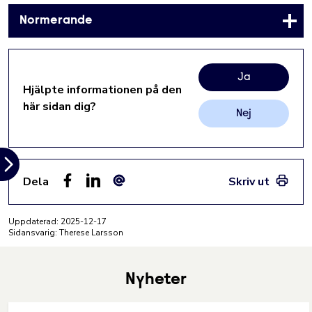
Normerande
Ja
Hjälpte informationen på den
här sidan dig?
Nej
Dela
Skriv ut
Facebook
LinkedIn
E-post
Uppdaterad:
2025-12-17
Sidansvarig: Therese Larsson
Nyheter