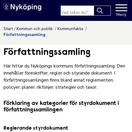
Nyköpings kommuns webbpla
Sökfras
Meny
Type 2 or more
characters for
Hoppa till innehåll
Start
Kommun och politik
Kommunfakta
results.
Författningssamling
Författningssamling
Här hittar du Nyköpings kommuns författningssamling. Den
innehåller föreskrifter, regler och styrande dokument. I
författningssamlingen finns bland annat reglementen,
policyer, planer, riktlinjer, strategier och taxor.
Förklaring av kategorier för styrdokument i
författningssamlingen
Reglerande styrdokument