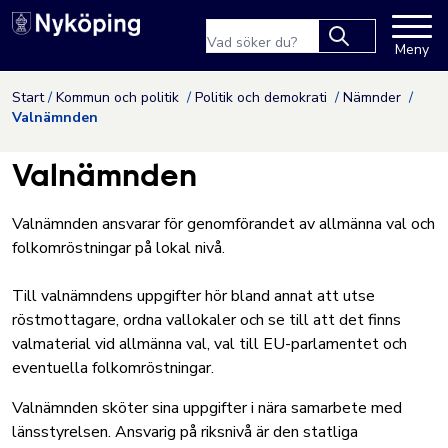
Nyköpings kommuns webbpla
Sökfras
Meny
Type 2 or more
characters for
Hoppa till innehåll
Start
Kommun och politik
Politik och demokrati
Nämnder
results.
Valnämnden
Valnämnden
Valnämnden ansvarar för genomförandet av allmänna val och
folkomröstningar på lokal nivå.
Till valnämndens uppgifter hör bland annat att utse
röstmottagare, ordna vallokaler och se till att det finns
valmaterial vid allmänna val, val till EU-parlamentet och
eventuella folkomröstningar.
Valnämnden sköter sina uppgifter i nära samarbete med
länsstyrelsen. Ansvarig på riksnivå är den
statliga