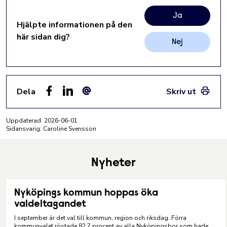
Ja
Hjälpte informationen på den
här sidan dig?
Nej
Dela
Skriv ut
Facebook
LinkedIn
E-post
Uppdaterad:
2026-06-01
Sidansvarig: Caroline Svensson
Nyheter
Nyköpings kommun hoppas öka
valdeltagandet
I september är det val till kommun, region och riksdag. Förra
kommunvalet röstade 82,7 procent av alla Nyköpingsbor som hade