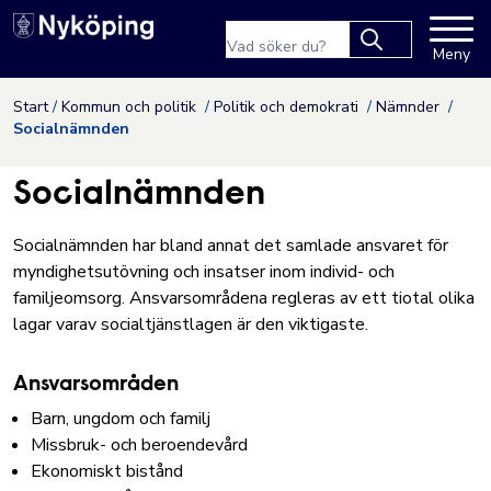
Nyköpings kommuns webbpla
Sökfras
Meny
Type 2 or more
characters for
Hoppa till innehåll
Start
Kommun och politik
Politik och demokrati
Nämnder
results.
Socialnämnden
Socialnämnden
Socialnämnden har bland annat det samlade ansvaret för
myndighetsutövning och insatser inom individ- och
familjeomsorg. Ansvarsområdena regleras av ett tiotal olika
lagar varav socialtjänstlagen är den viktigaste.
Ansvarsområden
Barn, ungdom och familj
Missbruk- och beroendevård
Ekonomiskt bistånd