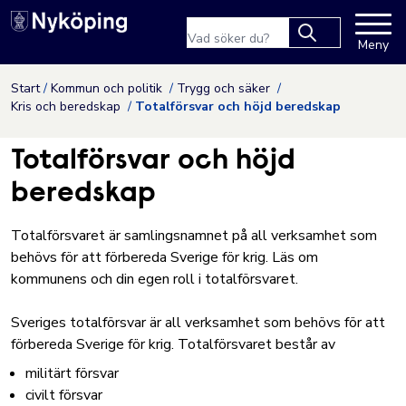
Nyköpings kommuns webbpla
Sökfras
Meny
Type 2 or more
characters for
Hoppa till innehåll
Start
Kommun och politik
Trygg och säker
results.
Kris och beredskap
Totalförsvar och höjd beredskap
Totalförsvar och höjd
beredskap
Totalförsvaret är samlingsnamnet på all verksamhet som
behövs för att förbereda Sverige för krig. Läs om
kommunens och din egen roll i totalförsvaret.
Sveriges totalförsvar är all verksamhet som behövs för att
förbereda Sverige för krig. Totalförsvaret består av
militärt försvar
civilt försvar