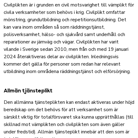
Civilplikten är i grunden en civil motsvarighet till värnplikt för
civila verksamheter som behövs i krig. Civilplikt omfattar
mönstring, grundutbildning och repetitionsutbildning. Det
kan vara inom områden så som räddningstjänst,
polisverksamhet, hälso- och sjukvård samt underhåll och
reparationer av järnväg och vägar. Civilplikten har varit
vilande i Sverige sedan 2010, men från och med 19 januari
2024 återaktiveras delar av civilplikten. Inledningsvis
kommer det gälla för personer som redan har relevant
utbildning inom områdena räddningstjänst och elförsörjning.
Allmän tjänsteplikt
Den allmänna tjänsteplikten kan endast aktiveras under höjd
beredskap om det behövs för att verksamhet som är
särskilt viktig för totalförsvaret ska kunna upprätthållas (till
skillnad mot värnplikten och civilplikten som även gäller
under fredstid). Allmän tjänsteplikt innebär att den som är