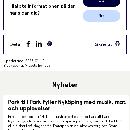
Ja
Hjälpte informationen på den
här sidan dig?
Nej
Dela
Skriv ut
Facebook
LinkedIn
E-post
Uppdaterad:
2026-01-13
Sidansvarig: Micaela Edhager
Nyheter
Park till Park fyller Nyköping med musik, mat
och upplevelser
Fredag och lördag 14–15 augusti är det dags för Park till Park:
Nyköpings största stadsfest som bjuder på musik, dans och fest för
alla åldrar i två dagar, från Teaterparken via Åkroken torg och Stora