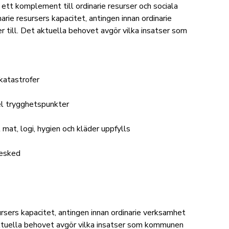
ett komplement till ordinarie resurser och sociala
ie resursers kapacitet, antingen innan ordinarie
r till. Det aktuella behovet avgör vilka insatser som
katastrofer
el trygghetspunkter
at, logi, hygien och kläder uppfylls
besked
sers kapacitet, antingen innan ordinarie verksamhet
t aktuella behovet avgör vilka insatser som kommunen