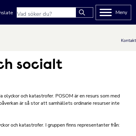
Sökfras
Meny
nslate
Type 2 or more characters
for results.
Kontakt
h socialt
ra olyckor och katastrofer. POSOM är en resurs som med
påverkan är så stor att samhällets ordinarie resurser inte
 och katastrofer. I gruppen finns representanter från: