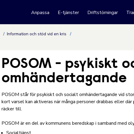
 webbplats
Anpassa
E-tjänster
Driftstörningar
Tra
Hoppa till innehåll
p
Information och stöd vid en kris
POSOM - psykiskt oc
omhändertagande
POSOM står för psykiskt och socialt omhändertagande vid sto
kort varsel kan aktiveras när många personer drabbas eller där 
räcker till.
POSOM är en del av kommunens beredskap i samband med olyckor
Socialtjänst