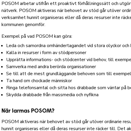
POSOM arbetar utifrån ett proaktivt förhållningssätt och utgör 
nätverk. POSOM aktiveras när behovet av stöd går utöver ordinar
verksamhet hunnit organiseras eller då deras resurser inte räcke
kommunen genomför.
Exempel på vad POSOM kan göra:
Leda och samordna omhändertagandet vid stora olyckor och 
Kalla in resurser i form av stödpersoner
Upprätta informations- och stödcenter vid behov, till exemp
Samverka med andra berörda organisationer
Se till att de mest grundläggande behoven som till exempel m
Ta hand om chockade människor
Ringa telefonsamtal och sitta hos drabbade som väntar på 
Skydda drabbade från massmedia och nyfikna
När larmas POSOM?
POSOM aktiveras när behovet av stöd går utöver ordinarie resur
hunnit organiseras eller då deras resurser inte räcker till. De