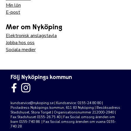
Min lön
E-post
Mer om Nyköping
Elektronisk anslagstavla
Jobba hos oss
Sociala medier
Följ Nyköpings kommun
kundservice@nykoping.se
| Kundservice: 0155-24 80 80 |
Postadress Nyköpings kommun, 611 83 Nyköping | Besöksadress
Stadshuset, Stora Torget | Organisationsnummer 212000-2940 |
Fax Stadshuset 0155-26 75 40 | Fax Social omsorg ärenden om
barn 0155-740 86 | Fax Social omsorg ärenden om vuxna 0155-
740 28