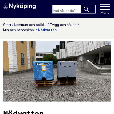
Nyköpings kommuns webbpla
Sökfras
Meny
Type 2 or more
characters for
Hoppa till innehåll
Start
Kommun och politik
Trygg och säker
results.
Kris och beredskap
Nödvatten