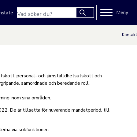
Sökfras
Meny
nslate
Type 2 or more characters
for results.
Kontakt
utskott, personal- och jämställdhetsutskott och
rgripande, samordnade och beredande roll.
ning inom sina områden.
. De är tillsatta för nuvarande mandatperiod, till
erna via sökfunktionen
.