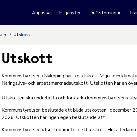
 webbplats
Anpassa
E-tjänster
Driftstörningar
Tra
Hoppa till innehåll
lsen
Utskott
Utskott
Kommunstyrelsen i Nyköping har tre utskott: Miljö- och klimat
Näringslivs- och arbetsmarknadsutskott. Utskotten har en öve
Utskotten ska underlätta och förstärka kommunstyrelsens styr
Kommunstyrelsen beslutade att bilda utskotten i december 2022
2026. Utskotten har ingen egen beslutanderätt.
Kommunstyrelsen utser ledamöter i ett utskott.
Hitta ledamöt