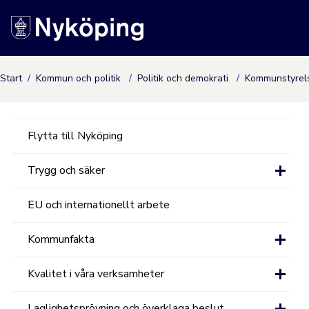
Nyköpings kommuns
Start
Kommun och politik
Politik och demokrati
Kommunstyre
Flytta till Nyköping
Trygg och säker
EU och internationellt arbete
Kommunfakta
Kvalitet i våra verksamheter
Laglighetsprövning och överklaga beslut