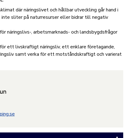
t:
klimat där näringslivet och hållbar utveckling går hand i
te sliter på naturresurser eller bidrar till negativ
 för näringslivs-, arbetsmarknads- och landsbygdsfrågor
 ett livskraftigt näringsliv, ett enklare företagande,
ingsliv samt verka för ett motståndskraftigt och varierat
un
ping.se