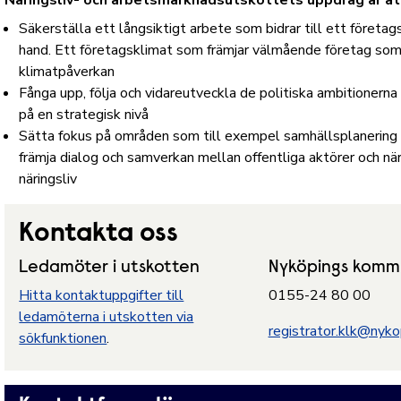
Näringsliv- och arbetsmarknadsutskottets uppdrag är at
Säkerställa ett långsiktigt arbete som bidrar till ett företags
hand. Ett företagsklimat som främjar välmående företag som in
klimatpåverkan
Fånga upp, följa och vidareutveckla de politiska ambitionerna
på en strategisk nivå
Sätta fokus på områden som till exempel samhällsplanering för
främja dialog och samverkan mellan offentliga aktörer och när
näringsliv
Kontakta oss
Ledamöter i utskotten
Nyköpings komm
Hitta kontaktuppgifter till
0155-24 80 00
ledamöterna i utskotten via
registrator.klk@nyko
sökfunktionen
.