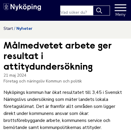
Nyköpings kommuns webbpla
Sökfras
Meny
Type 2 or more
characters for
Hoppa till innehåll
Start
Nyheter
results.
Målmedvetet arbete ger
resultat i
attitydundersökning
21 maj 2024
Företag och näringsliv
Kommun och politik
Nyköpings kommun har ökat resultatet till 3,45 i Svenskt
Näringslivs undersökning som mäter landets lokala
företagsklimat. Det är framför allt områden som ligger
direkt under kommunens ansvar som ökar:
brottsförebyggande arbete, kommunens service och
bemötande samt kommunpolitikernas attityder.