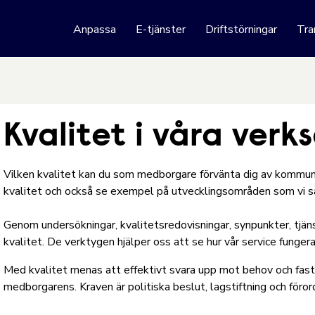
 webbplats
Anpassa
E-tjänster
Driftstörningar
Tra
Hoppa till innehåll
Kvalitet i våra ver
Vilken kvalitet kan du som medborgare förvänta dig av kommune
kvalitet och också se exempel på utvecklingsområden som vi s
Genom undersökningar, kvalitetsredovisningar, synpunkter, tjän
kvalitet. De verktygen hjälper oss att se hur vår service funger
Med kvalitet menas att effektivt svara upp mot behov och fasts
medborgarens. Kraven är politiska beslut, lagstiftning och föror