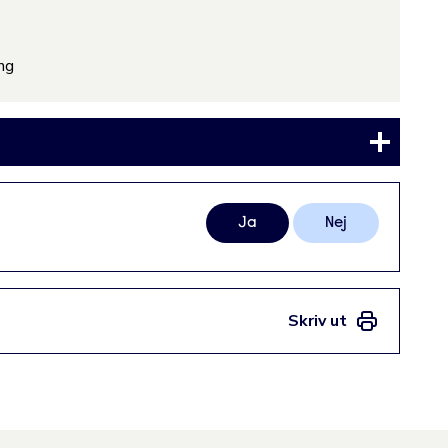
ng
Ja
Nej
Skriv ut