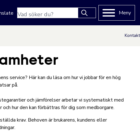
Sökfras
Meny
nslate
Type 2 or more characters
for results.
Kontakt
ksamheter
ns service? Här kan du läsa om hur vi jobbar för en hög
atsar på.
stegarantier och jämförelser arbetar vi systematiskt med
ar och hur den kan förbättras för dig som medborgare.
tällda krav. Behoven är brukarens, kundens eller
dningar.