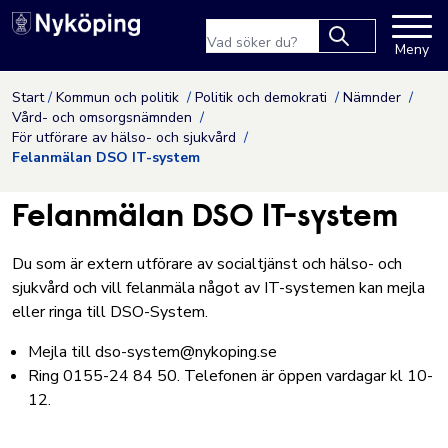
Nyköpings kommuns webbpla
Sökfras
Meny
Type 2 or more
characters for
Hoppa till innehåll
Start
Kommun och politik
Politik och demokrati
Nämnder
results.
Vård- och omsorgsnämnden
För utförare av hälso- och sjukvård
Felanmälan DSO IT-system
Felanmälan DSO IT-system
Du som är extern utförare av socialtjänst och hälso- och
sjukvård och vill felanmäla något av IT-systemen kan mejla
eller ringa till DSO-System.
Mejla till
dso-system@nykoping.se
Ring 0155-24 84 50. Telefonen är öppen vardagar kl 10-
12.