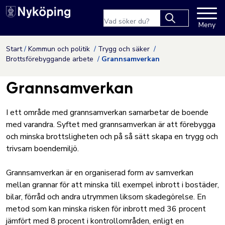
Nyköpings kommuns webbpla
Sökfras
Meny
Type 2 or more
characters for
Hoppa till innehåll
Start
Kommun och politik
Trygg och säker
results.
Brottsförebyggande arbete
Grannsamverkan
Grannsamverkan
I ett område med grannsamverkan samarbetar de boende
med varandra. Syftet med grannsamverkan är att förebygga
och minska brottsligheten och på så sätt skapa en trygg och
trivsam boendemiljö.
Grannsamverkan är en organiserad form av samverkan
mellan grannar för att minska till exempel inbrott i bostäder,
bilar, förråd och andra utrymmen liksom skadegörelse. En
metod som kan minska risken för inbrott med 36 procent
jämfört med 8 procent i kontrollområden, enligt
en