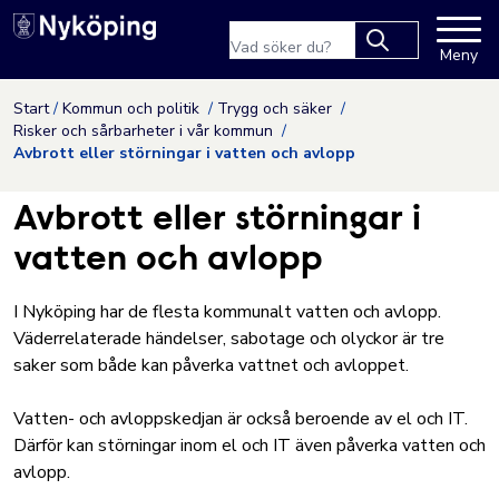
Nyköpings kommuns webbpla
Sökfras
Meny
Type 2 or more
characters for
Hoppa till innehåll
Start
Kommun och politik
Trygg och säker
results.
Risker och sårbarheter i vår kommun
Avbrott eller störningar i vatten och avlopp
Avbrott eller störningar i
vatten och avlopp
I Nyköping har de flesta kommunalt vatten och avlopp.
Väderrelaterade händelser, sabotage och olyckor är tre
saker som både kan påverka vattnet och avloppet.
Vatten- och avloppskedjan är också beroende av el och IT.
Därför kan störningar inom el och IT även påverka vatten och
avlopp.