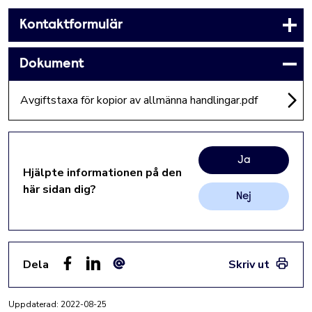
Kontaktformulär
Dokument
Avgiftstaxa för kopior av allmänna handlingar.pdf
Ja
Hjälpte informationen på den
här sidan dig?
Nej
Dela
Skriv ut
Facebook
LinkedIn
E-post
Uppdaterad:
2022-08-25