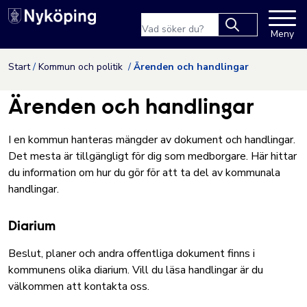
Nyköpings kommuns webbpla
Sökfras
Meny
Type 2 or more
characters for
Hoppa till innehåll
Start
Kommun och politik
Ärenden och handlingar
results.
Ärenden och handlingar
I en kommun hanteras mängder av dokument och handlingar.
Det mesta är tillgängligt för dig som medborgare. Här hittar
du information om hur du gör för att ta del av kommunala
handlingar.
Diarium
Beslut, planer och andra offentliga dokument finns i
kommunens olika diarium.
Vill du läsa handlingar är du
välkommen att kontakta oss.