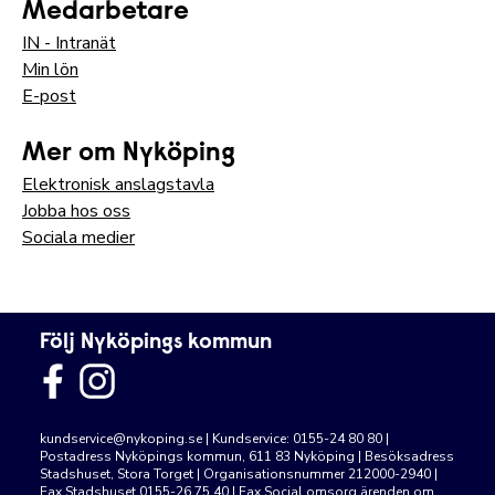
Medarbetare
IN - Intranät
Min lön
E-post
Mer om Nyköping
Elektronisk anslagstavla
Jobba hos oss
Sociala medier
Följ Nyköpings kommun
kundservice@nykoping.se
| Kundservice: 0155-24 80 80 |
Postadress Nyköpings kommun, 611 83 Nyköping | Besöksadress
Stadshuset, Stora Torget | Organisationsnummer 212000-2940 |
Fax Stadshuset 0155-26 75 40 | Fax Social omsorg ärenden om