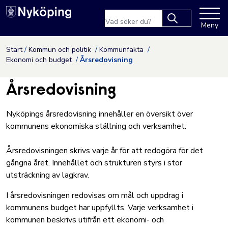
Nyköpings kommuns webbpla
Sökfras
Meny
Type 2 or more
characters for
Hoppa till innehåll
Start
Kommun och politik
Kommunfakta
results.
Ekonomi och budget
Årsredovisning
Årsredovisning
Nyköpings årsredovisning innehåller en översikt över
kommunens ekonomiska ställning och verksamhet.
Årsredovisningen skrivs varje år för att redogöra för det
gångna året. Innehållet och strukturen styrs i stor
utsträckning av lagkrav.
I årsredovisningen redovisas om mål och uppdrag i
kommunens budget har uppfyllts. Varje verksamhet i
kommunen beskrivs utifrån ett ekonomi- och