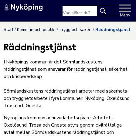
Nyköpings kommuns webbpla
Sökfras
Meny
Type 2 or more
characters for
Hoppa till innehåll
Start
Kommun och politik
Trygg och säker
Räddningstjänst
results.
Räddningstjänst
I Nyköpings kommun är det Sörmlandskustens
räddningstjänst som ansvarar för räddningstjänst, säkerhet
och krisberedskap.
Sörmlandskustens räddningstjänst arbetar med säkerhets-
och trygghetsarbete i fyra kommuner: Nyköping, Oxelösund,
Trosa och Gnesta.
Nyköpings kommun är huvudarbetsgivare. Arbetet i
Oxelösund, Trosa och Gnesta styrs genom civilrättsliga
avtal mellan Sörmlandskustens räddningstjänst och