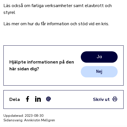
Läs också om
farliga verksamheter
samt
elavbrott och
styrel
Läs mer om hur du får information och stöd vid en kris.
Ja
Hjälpte informationen på den
här sidan dig?
Nej
Dela
Skriv ut
Facebook
LinkedIn
E-post
Uppdaterad:
2023-08-30
Sidansvarig: Annkristin Mellgren