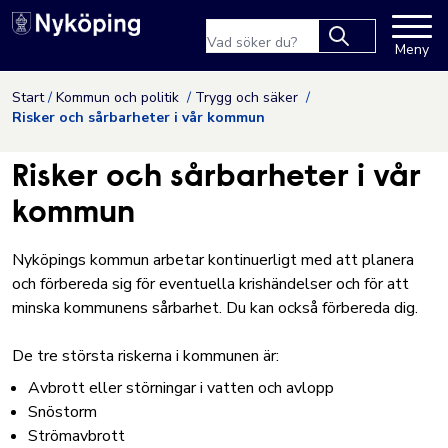
Nyköpings kommuns webbpla
Sökfras
Meny
Type 2 or more
characters for
Hoppa till innehåll
Start
Kommun och politik
Trygg och säker
results.
Risker och sårbarheter i vår kommun
Risker och sårbarheter i vår
kommun
Nyköpings kommun arbetar kontinuerligt med att planera
och förbereda sig för eventuella krishändelser och för att
minska kommunens sårbarhet. Du kan också förbereda dig.
De tre största riskerna i kommunen är:
Avbrott eller störningar i vatten och avlopp
Snöstorm
Strömavbrott