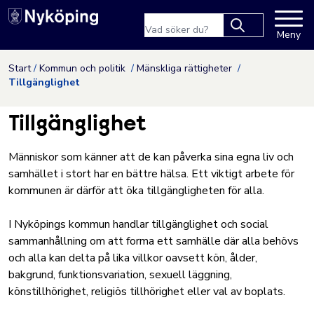
Nyköpings kommuns webbpla
Sökfras
Meny
Type 2 or more
characters for
Hoppa till innehåll
Start
Kommun och politik
Mänskliga rättigheter
results.
Tillgänglighet
Tillgänglighet
Människor som känner att de kan påverka sina egna liv och
samhället i stort har en bättre hälsa. Ett viktigt arbete för
kommunen är därför att öka tillgängligheten för alla.
I Nyköpings kommun handlar tillgänglighet och social
sammanhållning om att forma ett samhälle där alla behövs
och alla kan delta på lika villkor oavsett kön, ålder,
bakgrund, funktionsvariation, sexuell läggning,
könstillhörighet, religiös tillhörighet eller val av boplats.