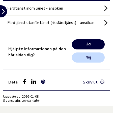
Färdtjänst inom länet - ansökan
Färdtjänst utanför länet (riksfärdtjänst) - ansökan
Ja
Hjälpte informationen på den
här sidan dig?
Nej
Dela
Skriv ut
Facebook
LinkedIn
E-post
Uppdaterad:
2026-01-08
Sidansvarig: Lovisa Karlén