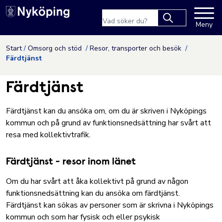
Nyköpings kommuns webbpla
Sökfras
Meny
Type 2 or more
characters for
Hoppa till innehåll
Start
Omsorg och stöd
Resor, transporter och besök
results.
Färdtjänst
Färdtjänst
Färdtjänst kan du ansöka om, om du är skriven i Nyköpings
kommun och på grund av funktionsnedsättning har svårt att
resa med kollektivtrafik.
Färdtjänst - resor inom länet
Om du har svårt att åka kollektivt på grund av någon
funktionsnedsättning kan du ansöka om färdtjänst.
Färdtjänst kan sökas av personer som är skrivna i Nyköpings
kommun och som har fysisk och eller psykisk