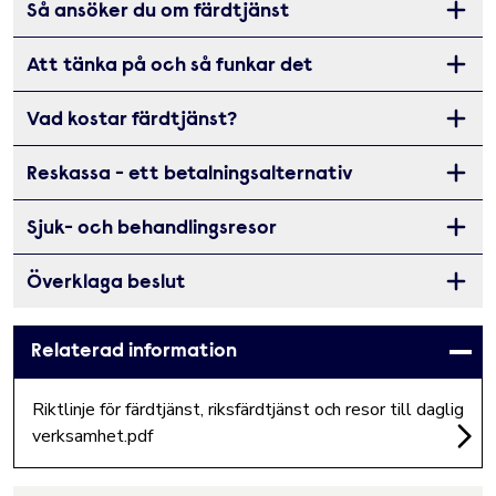
Så ansöker du om färdtjänst
Öppna 
Att tänka på och så funkar det
Öppna 
Vad kostar färdtjänst?
Öppna 
Reskassa - ett betalningsalternativ
Öppna 
Sjuk- och behandlingsresor
Öppna 
Överklaga beslut
Öppna 
Relaterad information
Riktlinje för färdtjänst, riksfärdtjänst och resor till daglig
verksamhet.pdf