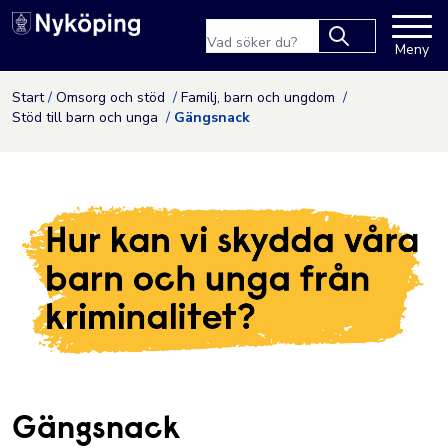
Nyköpings kommuns webbpla
Sökfras
Meny
Type 2 or more
characters for
Hoppa till innehåll
Start
Omsorg och stöd
Familj, barn och ungdom
results.
Stöd till barn och unga
Gängsnack
Gängsnack