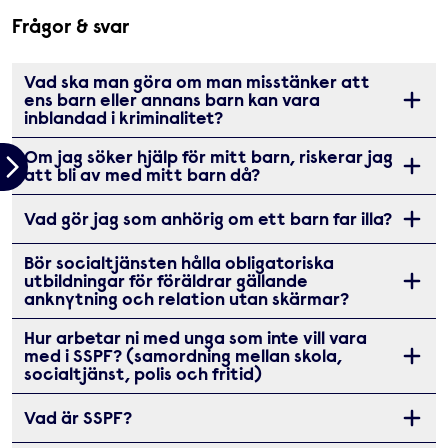
Frågor & svar
Vad ska man göra om man misstänker att
ens barn eller annans barn kan vara
Öppna 
inblandad i kriminalitet?
Om jag söker hjälp för mitt barn, riskerar jag
Öppna 
att bli av med mitt barn då?
Vad gör jag som anhörig om ett barn far illa?
Öppna 
Bör socialtjänsten hålla obligatoriska
utbildningar för föräldrar gällande
Öppna 
anknytning och relation utan skärmar?
Hur arbetar ni med unga som inte vill vara
med i SSPF? (samordning mellan skola,
Öppna 
socialtjänst, polis och fritid)
Vad är SSPF?
Öppna 