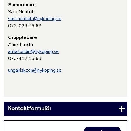
Samordnare
Sara Norrhäll
sara.norrhall@nykoping.se
073-023 76 68
Gruppledare
Anna Lundin
anna.lundin@nykoping.se
073-412 16 63
ungairiskzon@nykoping.se
Kontaktformulär