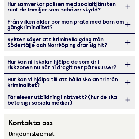
Hur samverkar polisen med socialtjänsten
Öppna 
runt de familjer som behöver skydd?
Från vilken ålder bör man prata med barn om
Öppna 
gängkriminalitet?
Rykten säger att kriminella gäng från
Öppna 
Södertälje och Norrköping drar sig hit?
Hur kan ni i skolan hjälpa de som är i
Öppna 
riskzonen nu när ni dragit ner på resurser?
Hur kan vi hjälpa till att hålla skolan fri från
Öppna 
kriminalitet?
Får elever utbildning i nätvett? (hur de ska
Öppna 
bete sig i sociala medier)
Kontakta oss
Ungdomsteamet