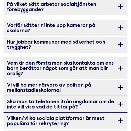
På vilket sätt arbetar socialtjänsten
Öppna 
förebyggande?
Varför sätter ni inte upp kameror på
Öppna 
skolorna?
Hur jobbar kommuner med säkerhet och
Öppna 
trygghet?
Vem är den första man ska kontakta om ens
barn berättar något som gör att man blir
Öppna 
orolig?
Vi vill ha mer närvaro av polisen på
Öppna 
mellanstadieskolorna!
Ska man ta telefonen ifrån ungdomar om de
Öppna 
inte vill visa vad de tittar på?
Vilken/vilka sociala plattformar är mest
Öppna 
populära för rekrytering?