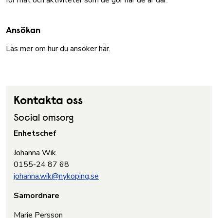
för mat och aktiviteter som de gör när de är där.
Ansökan
Läs mer om hur du ansöker här.
Kontakta oss
Social omsorg
Enhetschef
Johanna Wik
0155-24 87 68
johanna.wik@nykoping.se
Samordnare
Marie Persson