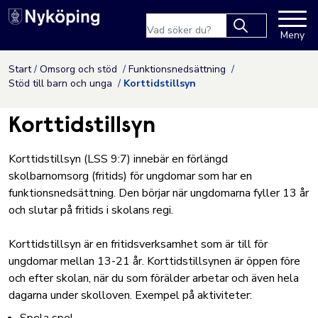
Nyköpings kommuns webbpla
Sökfras
Meny
Type 2 or more
characters for
Hoppa till innehåll
Start
Omsorg och stöd
Funktionsnedsättning
results.
Stöd till barn och unga
Korttidstillsyn
Korttidstillsyn
Korttidstillsyn (LSS 9:7) innebär en förlängd
skolbarnomsorg (fritids) för ungdomar som har en
funktionsnedsättning. Den börjar när ungdomarna fyller 13 år
och slutar på fritids i skolans regi.
Korttidstillsyn är en fritidsverksamhet som är till för
ungdomar mellan 13-21 år. Korttidstillsynen är öppen före
och efter skolan, när du som förälder arbetar och även hela
dagarna under skolloven. Exempel på aktiviteter: