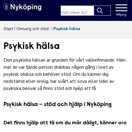
Nyköpings kommuns webbpla
Sökfras
Meny
Type 2 or more
characters for
Hoppa till innehåll
Start
Omsorg och stöd
Psykisk hälsa
results.
Psykisk hälsa
Den psykiska hälsan är grunden för vårt välbefinnande. Men
mer än var fjärde person drabbas någon gång i livet av
psykisk ohälsa och behöver stöd. Om du känner dig
nedstämd eller orolig, har svårt att sova eller lider av
psykiska besvär så finns stöd och hjälp att få.
Psykisk hälsa – stöd och hjälp i Nyköping
Det finns hjälp att få om du mår dåligt, känner oro