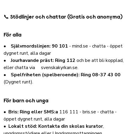
📞 Stödlinjer och chattar (Gratis och anonyma)
För alla
•
Självmordslinjen: 90 101
-
mind.se
- chatta - öppet
dygnet runt, alla dagar
•
Jourhavande präst: Ring 112
och be att bli kopplad,
eller chatta via
svenskakyrkan.se
.
•
Spelfriheten (spelberoende): Ring 08-37 43 00
(Dygnet runt).
För barn och unga
•
Bris: Ring eller SMS:a
116 111 -
bris.se
- chatta -
öppet dygnet runt, alla dagar
•
Lokalt stöd: Kontakta din skolas kurator
,
ungdomsstödjare eller Ungdomsmottagningen.